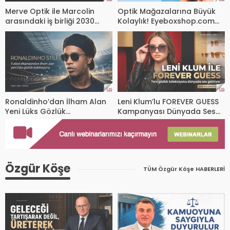
Merve Optik ile Marcolin
Optik Mağazalarına Büyük
arasındaki iş birliği 2030
Kolaylık! Eyeboxshop.com
yılına kadar uzatıldı.
ile 35 Dünya Markasına Tek
Tıkla Ulaşın
Ronaldinho’dan İlham Alan
Leni Klum’lu FOREVER GUESS
Yeni Lüks Gözlük
Kampanyası Dünyada Ses
Koleksiyonu Tanıtıldı! Spor
Getirdi! Gözlük Modasında
ve Tasarım Aynı Çizgide
Yeni Dönem
Buluştu
Özgür Köşe
TÜM Özgür Köşe HABERLERİ