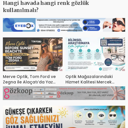
t
Hangi havada hangi renk gözlük
İ
kullanılmalı?
G
Merve Optik, Tom Ford ve
Optik Mağazalarındaki
Zegna ile Alaçatı’da Yaz
Hizmet Kalitesi Mercek
Sezonuna Şık Bir Başlangıç ​​
Altında! Görüşünüz
Yaptı
Sektörün Geleceğini
Şekillendirebilir