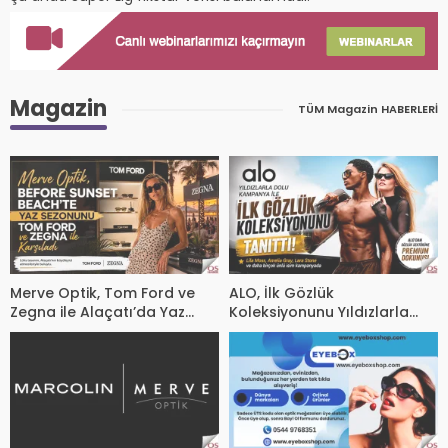
Kampanyalarını
Mercek Altına
Aldı
Magazin
TÜM Magazin HABERLERİ
Merve Optik, Tom Ford ve
ALO, İlk Gözlük
Zegna ile Alaçatı’da Yaz
Koleksiyonunu Yıldızlarla
Sezonuna Şık Bir Başlangıç ​​
Tanıttı
Yaptı