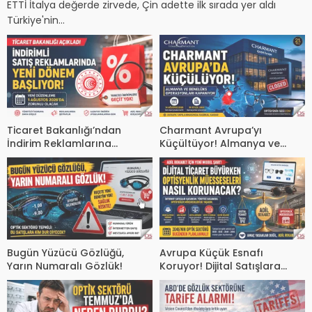
ETTİ İtalya değerde zirvede, Çin adette ilk sırada yer aldı
Türkiye'nin...
Ticaret Bakanlığı’ndan
Charmant Avrupa’yı
İndirim Reklamlarına
Küçültüyor! Almanya ve
Düzenleme 1 Ağustos’ta
Benelüks Ofisleri Kapanıyor
Zorunlu Oluyor
Bugün Yüzücü Gözlüğü,
Avrupa Küçük Esnafı
Yarın Numaralı Gözlük!
Koruyor! Dijital Satışlara
Vergi, Fiziki Mağazalara
Destek