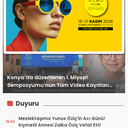
Optik Sektöründe Yönetim
sağlık sistemi gelişemez.
Krizi
Web TV
TÜM Web TV HABERLERİ
Erzirve Optik 16. Yılını Kutluyor Aylık 80 Bin
Çerçeve Üretimiyle Dikkat Çekiyor
Duyuru
Meslektaşımız Yunus Öziç’in Acı Günü!
15:02
Kıymetli Annesi Zaika Öziç Vefat Etti