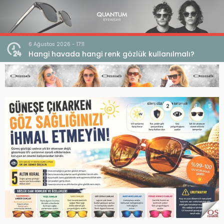
6 Ağustos 2026 - 17:11
 Açığı
Hangi havada hangi renk gözlük kullanılmalı?
1
2
3
4
5