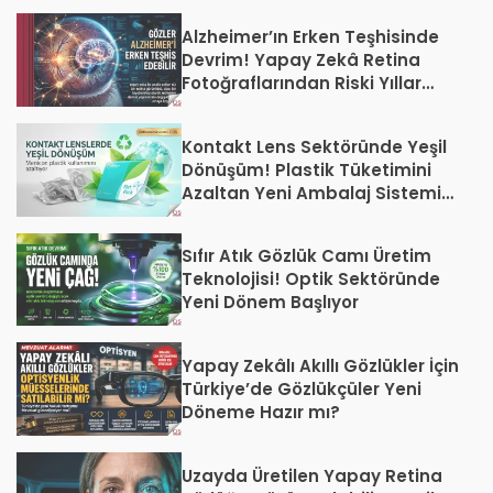
Alzheimer’ın Erken Teşhisinde
Devrim! Yapay Zekâ Retina
Fotoğraflarından Riski Yıllar
Öncesinden Belirlendi
Kontakt Lens Sektöründe Yeşil
Dönüşüm! Plastik Tüketimini
Azaltan Yeni Ambalaj Sistemi
Devreye Alındı
Sıfır Atık Gözlük Camı Üretim
Teknolojisi! Optik Sektöründe
Yeni Dönem Başlıyor
Yapay Zekâlı Akıllı Gözlükler İçin
Türkiye’de Gözlükçüler Yeni
Döneme Hazır mı?
Uzayda Üretilen Yapay Retina