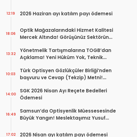
2026 Haziran ayı katılım payı ödemesi
12:19
Optik Mağazalarındaki Hizmet Kalitesi
18:06
Mercek Altında! Görüşünüz Sektörün
Geleceğini Şekillendirebilir
Yönetmelik Tartışmalarına TOGB’dan
13:32
Açıklama! Yeni Hüküm Yok, Teknik
Düzenleme Var
Türk Optisyen Gözlükçüler Birliği’nden
10:03
başvuru ve Cevap (Tekzip) Metni!
Kamuoyuna Duyuru
SGK 2026 Nisan Ayı Reçete Bedelleri
14:00
Ödemesi
Samsun’da Optisyenlik Müessesesinde
16:49
Büyük Yangın! Meslektaşımız Yusuf
Torun İçin Dayanışma Çağrısı
2026 Nisan ayı katılım payı ödemesi
17:02