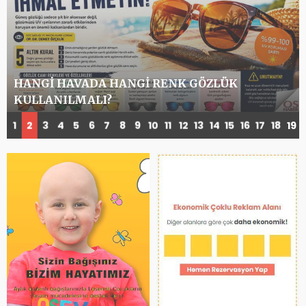
HANGI HAVADA HANGI RENK GÖZLÜK
KULLANILMALI?
1
2
3
4
5
6
7
8
9
10
11
12
13
14
15
16
17
18
19