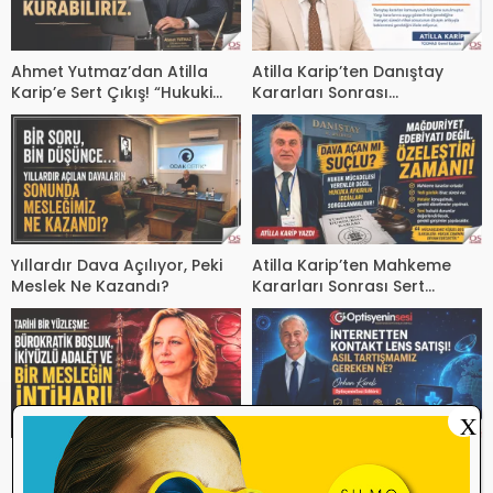
Ahmet Yutmaz’dan Atilla
Atilla Karip’ten Danıştay
Karip’e Sert Çıkış! “Hukuki
Kararları Sonrası
Süreçler Dışında Sektöre
Kamuoyuna Duyuru
Kazandırdığınız Tek Bir Proje
Var mı?”
Yıllardır Dava Açılıyor, Peki
Atilla Karip’ten Mahkeme
Meslek Ne Kazandı?
Kararları Sonrası Sert
Mesaj! “Mağduriyet
Edebiyatı Değil, Özeleştiri
Zamanı”
X
Tarihi Bir Yüzleşme! TİTCK,
Güvenin olmadığı yerde
İnternetten Lens Satışı ve
ticaret büyüyebilir! Ancak