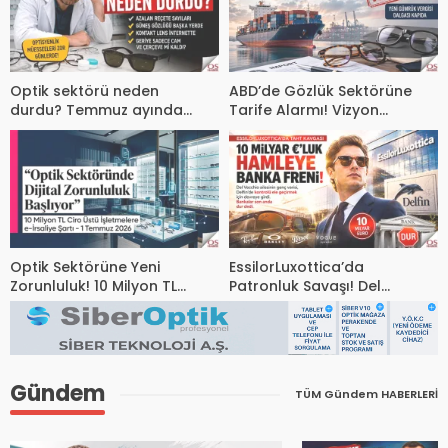
Optik sektörü neden
ABD’de Gözlük Sektörüne
durdu? Temmuz ayında
Tarife Alarmı! Vizyon
neler yaşanıyor?
Konseyi Yeni Vergi
Dalgasına Karşı Uyardı
Optik Sektörüne Yeni
EssilorLuxottica’da
Zorunluluk! 10 Milyon TL
Patronluk Savaşı! Del
Ciroyu Aşan İşletmeler e-
Vecchio’nun 10 Milyar
İrsaliye’ye Geçiyor
Euroluk Hamlesine Banka
Engeli
Gündem
TÜM Gündem HABERLERİ