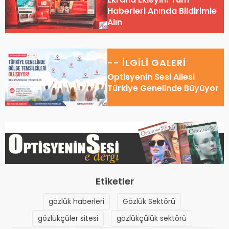
Haberleri Anında Bildirimle
Alın
-- İLGİLİ GALERİ
Optisyenin Sesi Ailesi
Türkiye Genelinde Büyüyor
Etiketler
gözlük haberleri
Gözlük Sektörü
gözlükçüler sitesi
gözlükçülük sektörü