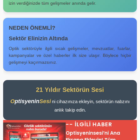
izin verdiğinizde tüm gelişmeler anında gelir.
NEDEN ÖNEMLİ?
Sektör Elinizin Altında
Optik sektörüyle ilgili sıcak gelişmeler, mevzuatlar, fuarlar,
kampanyalar ve özel haberler ilk size ulaşır. Böylece hiçbir
gelişmeyi kaçırmazsınız.
21 Yıldır Sektörün Sesi
O
ptisyenin
Sesi
’
ni cihazınıza ekleyin, sektörün nabzını
anlık takip edin.
-- İLGİLİ HABER
Optisyeninsesi’ni Ana
Ekrana Ekleyin! Tüm