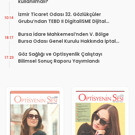
kullanılmalı?
İzmir Ticaret Odası 32. Gözlükçüler
10:14
Grubu’ndan TEBD II DigitaliSME Dijital
Dönüşüm Projesi açıklaması
Bursa İdare Mahkemesi’nden V. Bölge
18:17
Bursa Odası Genel Kurulu Hakkında İptal
Kararı
Göz Sağlığı ve Optisyenlik Çalıştayı
17:23
Bilimsel Sonuç Raporu Yayımlandı