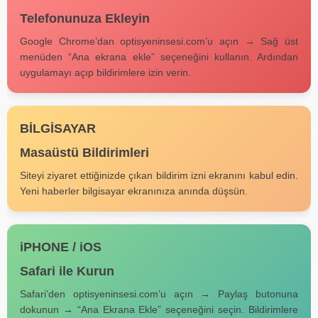
Telefonunuza Ekleyin
Google Chrome’dan optisyeninsesi.com’u açın → Sağ üst
menüden “Ana ekrana ekle” seçeneğini kullanın. Ardından
uygulamayı açıp bildirimlere izin verin.
BİLGİSAYAR
Masaüstü Bildirimleri
Siteyi ziyaret ettiğinizde çıkan bildirim izni ekranını kabul edin.
Yeni haberler bilgisayar ekranınıza anında düşsün.
iPHONE / iOS
Safari ile Kurun
Safari’den optisyeninsesi.com’u açın → Paylaş butonuna
dokunun → “Ana Ekrana Ekle” seçeneğini seçin. Bildirimlere