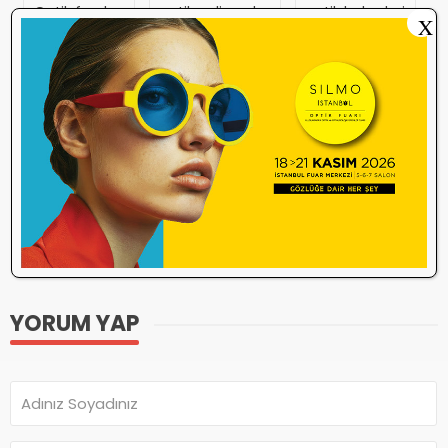
Optik fuarları
optik gelişmeler
optik haberleri
X
optik kampanyaları
optik mevzuat
Optik sektör haberleri
optisyen duyuruları
optisyen haber
optisyen uygulama
optisyeninsesi
optisyeninsesi bildirim
optisyeninsesi mobil
Optisyenlik haberleri
Sektör Haberleri
sektörel haberler
son dakika optik haberleri
YORUM YAP