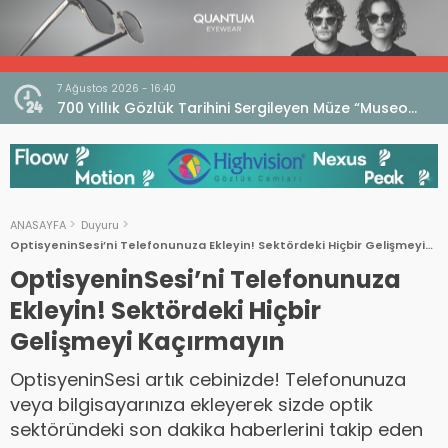
7 Ağustos 2026 - 16:40
iri
700 Yıllık Gözlük Tarihini Sergileyen Müze “Museo
dell’Occhiale”
ANASAYFA
Duyuru
OptisyeninSesi’ni Telefonunuza Ekleyin! Sektördeki Hiçbir Gelişmeyi
Kaçırmayın
OptisyeninSesi’ni Telefonunuza
Ekleyin! Sektördeki Hiçbir
Gelişmeyi Kaçırmayın
OptisyeninSesi artık cebinizde! Telefonunuza
veya bilgisayarınıza ekleyerek sizde optik
sektöründeki son dakika haberlerini takip eden