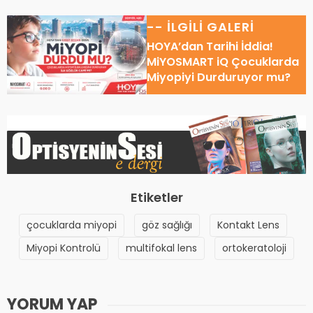
-- İLGİLİ GALERİ
HOYA’dan Tarihi İddia!
MiYOSMART iQ Çocuklarda
Miyopiyi Durduruyor mu?
Etiketler
çocuklarda miyopi
göz sağlığı
Kontakt Lens
Miyopi Kontrolü
multifokal lens
ortokeratoloji
YORUM YAP