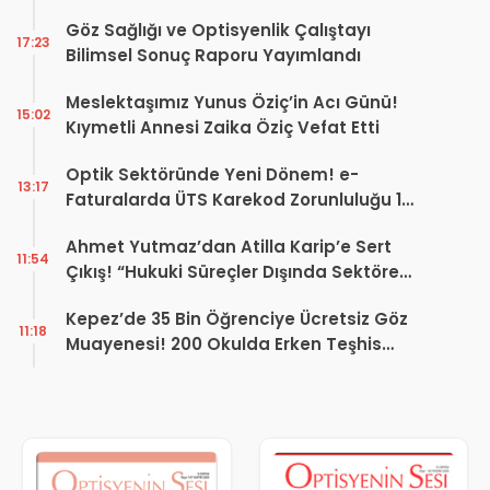
Kararı
Göz Sağlığı ve Optisyenlik Çalıştayı
17:23
Bilimsel Sonuç Raporu Yayımlandı
Meslektaşımız Yunus Öziç’in Acı Günü!
15:02
Kıymetli Annesi Zaika Öziç Vefat Etti
Optik Sektöründe Yeni Dönem! e-
13:17
Faturalarda ÜTS Karekod Zorunluluğu 1
Ekim 2026’da Başlıyor
Ahmet Yutmaz’dan Atilla Karip’e Sert
11:54
Çıkış! “Hukuki Süreçler Dışında Sektöre
Kazandırdığınız Tek Bir Proje Var mı?”
Kepez’de 35 Bin Öğrenciye Ücretsiz Göz
11:18
Muayenesi! 200 Okulda Erken Teşhis
Çalışması