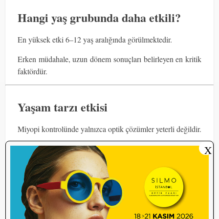
Hangi yaş grubunda daha etkili?
En yüksek etki 6–12 yaş aralığında görülmektedir.
Erken müdahale, uzun dönem sonuçları belirleyen en kritik
faktördür.
Yaşam tarzı etkisi
Miyopi kontrolünde yalnızca optik çözümler yeterli değildir.
Günlük açık hava süresi, ekran kullanımı ve yakın çalışma
X
alışkanlıkları tedavi başarısını doğrudan etkiler.
Kontakt lensler artık yalnızca görmeyi düzeltmek için
değil, miyopi ilerlemesini yavaşlatmaya yönelik aktif