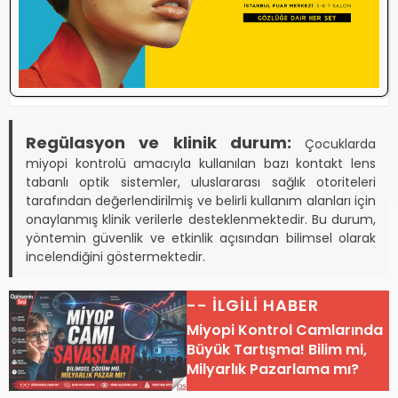
bir optik araç olarak değerlendirilmektedir.
Miyopi kontrolü, tek bir cihaz değil; optik
teknoloji + yaşam tarzı yönetiminin birleşimidir.
Regülasyon ve klinik durum:
Çocuklarda
miyopi kontrolü amacıyla kullanılan bazı kontakt lens
tabanlı optik sistemler, uluslararası sağlık otoriteleri
tarafından değerlendirilmiş ve belirli kullanım alanları için
onaylanmış klinik verilerle desteklenmektedir. Bu durum,
yöntemin güvenlik ve etkinlik açısından bilimsel olarak
incelendiğini göstermektedir.
-- İLGİLİ HABER
Miyopi Kontrol Camlarında
Büyük Tartışma! Bilim mi,
Milyarlık Pazarlama mı?