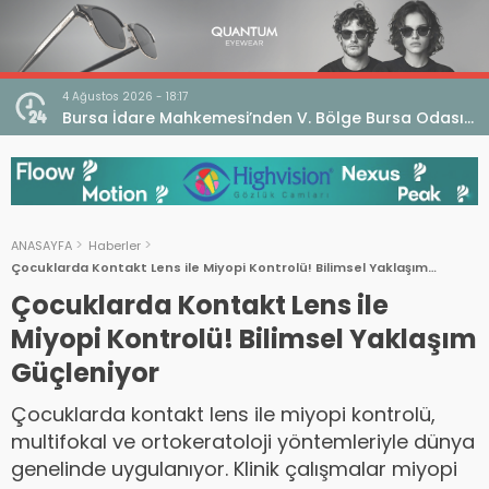
4 Ağustos 2026 - 18:17
an
Bursa İdare Mahkemesi’nden V. Bölge Bursa Odası
klaması
Genel Kurulu Hakkında İptal Kararı
ANASAYFA
Haberler
Çocuklarda Kontakt Lens ile Miyopi Kontrolü! Bilimsel Yaklaşım
Güçleniyor
Çocuklarda Kontakt Lens ile
Miyopi Kontrolü! Bilimsel Yaklaşım
Güçleniyor
Çocuklarda kontakt lens ile miyopi kontrolü,
multifokal ve ortokeratoloji yöntemleriyle dünya
genelinde uygulanıyor. Klinik çalışmalar miyopi