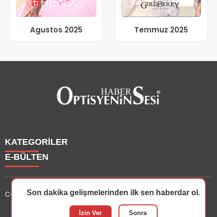
Agustos 2025
Temmuz 2025
KATEGORİLER
E-BÜLTEN
Haberler
Yazarlarımız
Son dakika gelişmelerinden ilk sen haberdar ol.
Copyright © 2025 OptisyeninSesi Tüm Hakları Saklıdır.
Etkinlik
Optisyen
optisyeninsesi.com
e-bültenine abone olarak, tarafınıza
İzin Ver
Sonra
Eğitim