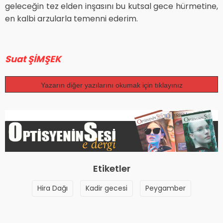
geleceğin tez elden inşasını bu kutsal gece hürmetine,
en kalbi arzularla temenni ederim.
Suat ŞİMŞEK
Yazarın diğer yazılarını okumak için tıklayınız
Etiketler
Hira Dağı
Kadir gecesi
Peygamber