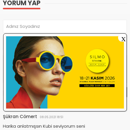
YORUM YAP
X
Yorum Yap
Yorum yazma
kurallarını
okudum ve
kabul ediyorum.
Şükran Cömert
08.05.2021 18:51
Harika anlatmışsın Kubi seviyorum seni