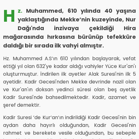
H
z.
Muhammed, 610 yılında 40 yaşına
yaklaştığında Mekke’nin kuzeyinde, Nur
Dağı'nda inzivaya çekildiği Hira
mağarasında hırkasına bürünüp tefekküre
daldığı bir sırada ilk vahyi almıştır.
Hz. Muhammed A.S’ın 610 yılından başlayarak, vefat
ettiği yıl olan 632'ye kadar aldığı vahiyler Yüce Kur'an'ı
oluşturmuştur. İndirilen ilk ayetler Alak Suresi'nin ilk 5
ayetidir. Kadir Gecesi'nden Mekke devrinde nazil olan
ve Kur'an'ın doksan yedinci sûresi olan beş ayetlik
Kadir Suresi'nde bahsedilmektedir. Kadir, azamet ve
şeref demektir.
Kadir Suresi ’de Kur’an’ın indirildiği Kadir Gecesi'nin bin
aydan daha hayırlı olduğundan, Kadir Gecesi'nin
rahmet ve berekete vesile olduğundan, bu sebeple