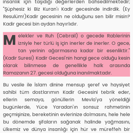
insanlık için taşıdığı değerlerden bahsedilmektedir;
"Şüphesiz ki Biz Kuran'ı Kadir gecesinde indirdik. (Ey
Resulüm!)Kadir gecesinin ne olduğunu sen bilir misin?
Kadir gecesi bin aydan hayırlıdır.
M
elekler ve Ruh (Cebrail) o gecede Rablerinin
izniyle her türlü iş için inerler de inerler. O gece,
tan yerinin ağarmasına kadar bir esenliktir."
(Kadir Suresi) Kadir Gecesi'nin hangi gece olduğu kesin
olarak bilinmese de genellikle halk arasında
Ramazanın 27. gecesi olduğuna inanılmaktadır.
Bu vesile ile İslam dinine mensup şeref ve haysiyet
sahibi tüm dostlarımın Kadir Gecesini tebrik eder,
ellerin semaya, gönüllerin Mevla'ya yöneldiği
bugünlerde, Yüce Yaradan'ın sonsuz rahmetinin
geçmişinize, bereketinin evlerinize dolmasını, hele hele
bu dönemde şifaların sağanak halinde yağmasını,
ülkemiz ve dünya insanlığı için hür ve müreffeh bir