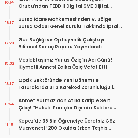
10:14
Grubu’ndan TEBD II DigitaliSME Dijital
Dönüşüm Projesi açıklaması
Bursa İdare Mahkemesi’nden V. Bölge
18:17
Bursa Odası Genel Kurulu Hakkında İptal
Kararı
Göz Sağlığı ve Optisyenlik Çalıştayı
17:23
Bilimsel Sonuç Raporu Yayımlandı
Meslektaşımız Yunus Öziç’in Acı Günü!
15:02
Kıymetli Annesi Zaika Öziç Vefat Etti
Optik Sektöründe Yeni Dönem! e-
13:17
Faturalarda ÜTS Karekod Zorunluluğu 1
Ekim 2026’da Başlıyor
Ahmet Yutmaz’dan Atilla Karip’e Sert
11:54
Çıkış! “Hukuki Süreçler Dışında Sektöre
Kazandırdığınız Tek Bir Proje Var mı?”
Kepez’de 35 Bin Öğrenciye Ücretsiz Göz
11:18
Muayenesi! 200 Okulda Erken Teşhis
Çalışması