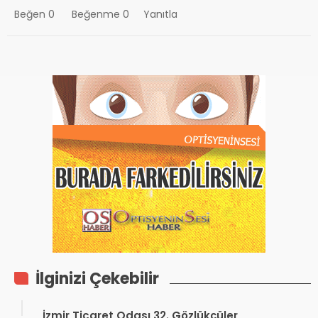
Beğen
0
Beğenme
0
Yanıtla
İlginizi Çekebilir
İzmir Ticaret Odası 32. Gözlükçüler