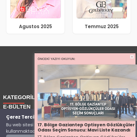
Agustos 2025
Temmuz 2025
ÖNCEKI YAZIYI OKUYUN:
KATEGORİLER
E-BÜLTEN
✕
Haberler
Çerez Tercihleriniz
Bu web sitesi deneyiminizi geliştirmek için çerezler
17. Bölge Gaziantep Optisyen Gözlükçüler
Yazarlarımız
Son dakika gelişmelerinden ilk sen haberdar ol.
Odası Seçim Sonucu: Mavi Liste Kazandı
Copyright © 2025 OptisyeninSesi Tüm Hakları Saklıdır.
kullanmaktadır.
KVKK Aydınlatma Metni
'ni inceleyebilirsiniz.
Etkinlik