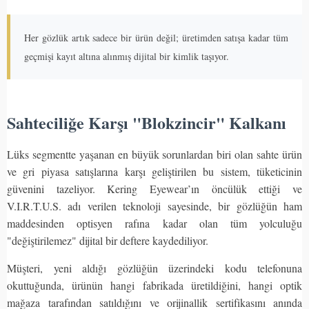
Her gözlük artık sadece bir ürün değil; üretimden satışa kadar tüm
geçmişi kayıt altına alınmış dijital bir kimlik taşıyor.
Sahteciliğe Karşı "Blokzincir" Kalkanı
Lüks segmentte yaşanan en büyük sorunlardan biri olan sahte ürün
ve gri piyasa satışlarına karşı geliştirilen bu sistem, tüketicinin
güvenini tazeliyor. Kering Eyewear’ın öncülük ettiği ve
V.I.R.T.U.S. adı verilen teknoloji sayesinde, bir gözlüğün ham
maddesinden optisyen rafına kadar olan tüm yolculuğu
"değiştirilemez" dijital bir deftere kaydediliyor.
Müşteri, yeni aldığı gözlüğün üzerindeki kodu telefonuna
okuttuğunda, ürünün hangi fabrikada üretildiğini, hangi optik
mağaza tarafından satıldığını ve orijinallik sertifikasını anında