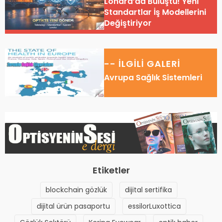
Londra’da Buluştu! Yeni
Standartlar İş Modellerini
Değiştiriyor
-- İLGİLİ GALERİ
Avrupa Sağlık Sistemleri
Etiketler
blockchain gözlük
dijital sertifika
dijital ürün pasaportu
essilorLuxottica