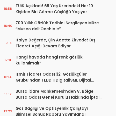
TUİK Açıkladı! 65 Yaş Üzerindeki Her 10
10:58
Kişiden Biri Görme Güçlüğü Yaşıyor
700 Yıllık Gözlük Tarihini Sergileyen Müze
16:40
“Museo dell’Occhiale”
İtalya Değerde, Çin Adette Zirvede! Dış
10:16
Ticaret Açığı Devam Ediyor
Hangi havada hangi renk gözlük
17:11
kullanılmalı?
İzmir Ticaret Odası 32. Gözlükçüler
10:14
Grubu’ndan TEBD II DigitaliSME Dijital
Dönüşüm Projesi açıklaması
Bursa İdare Mahkemesi’nden V. Bölge
18:17
Bursa Odası Genel Kurulu Hakkında İptal
Kararı
Göz Sağlığı ve Optisyenlik Çalıştayı
17:23
Bilimsel Sonuç Raporu Yayımlandı