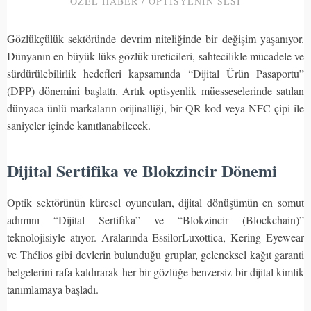
ÖZEL HABER / OPTİSYENİN SESİ
Gözlükçülük sektöründe devrim niteliğinde bir değişim yaşanıyor.
Dünyanın en büyük lüks gözlük üreticileri, sahtecilikle mücadele ve
sürdürülebilirlik hedefleri kapsamında “Dijital Ürün Pasaportu”
(DPP) dönemini başlattı. Artık optisyenlik müesseselerinde satılan
dünyaca ünlü markaların orijinalliği, bir QR kod veya NFC çipi ile
saniyeler içinde kanıtlanabilecek.
Dijital Sertifika ve Blokzincir Dönemi
Optik sektörünün küresel oyuncuları, dijital dönüşümün en somut
adımını “Dijital Sertifika” ve “Blokzincir (Blockchain)”
teknolojisiyle atıyor. Aralarında EssilorLuxottica, Kering Eyewear
ve Thélios gibi devlerin bulunduğu gruplar, geleneksel kağıt garanti
belgelerini rafa kaldırarak her bir gözlüğe benzersiz bir dijital kimlik
tanımlamaya başladı.