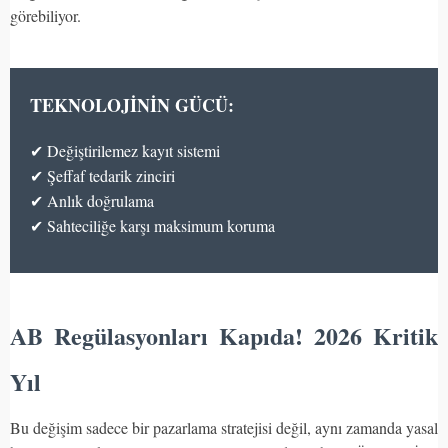
görebiliyor.
TEKNOLOJİNİN GÜCÜ:
✔ Değiştirilemez kayıt sistemi
✔ Şeffaf tedarik zinciri
✔ Anlık doğrulama
✔ Sahteciliğe karşı maksimum koruma
AB Regülasyonları Kapıda! 2026 Kritik
Yıl
Bu değişim sadece bir pazarlama stratejisi değil, aynı zamanda yasal