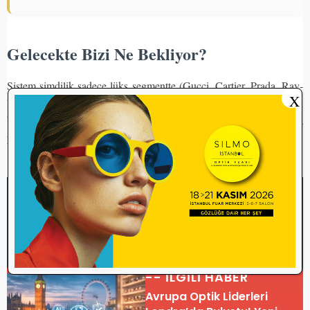
Gelecekte Bizi Ne Bekliyor?
Sistem şimdilik sadece lüks segmentte (Gucci, Cartier, Prada, Ray-
X
Ban’in özel serileri vb.) yaygınlaşsa da, uzmanlar bu teknolojinin
birkaç yıl içinde tüm optik çerçeve ve güneş gözlüğü pazarına
yayılacağını öngörüyor.
Gözlükçülük mesleğinin dijitalleşen bu yeni yüzü, sadece bir satış
yöntemi değil, aynı zamanda markanın değerini ve tüketicinin
haklarını koruyan en güçlü araç olacak.
-- İLGİLİ HABER
Avrupa Optik Liderleri