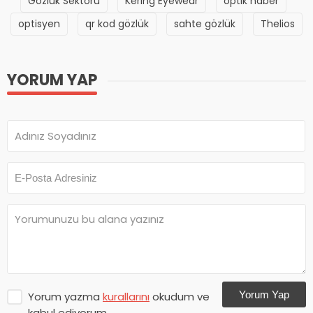
Gözlük Sektörü
Kering Eyewear
optik haber
optisyen
qr kod gözlük
sahte gözlük
Thelios
YORUM YAP
Yorum Yap
Yorum yazma
kurallarını
okudum ve
kabul ediyorum.