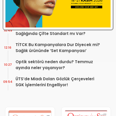
Durdurma Kararı
Bir günde 150 bin kişi okudu! Optik sektörü
13:16
neden konuşuyor?
Sosyal Medya Bu Soruyu Soruyor! Göz
10:49
Sağlığında Çifte Standart mı Var?
TİTCK Bu Kampanyalara Dur Diyecek mi?
12:16
Sağlık ürününde ‘Set Kampanyası’
Optik sektörü neden durdu? Temmuz
10:27
ayında neler yaşanıyor?
ÜTS’de Miadı Dolan Gözlük Çerçeveleri
09:54
SGK İşlemlerini Engelliyor!