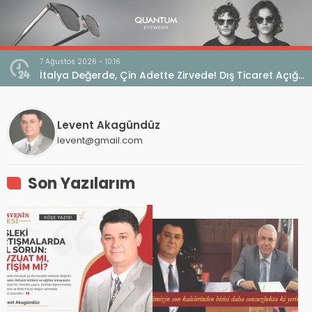
7 Ağustos 2026 - 10:16
seo
İtalya Değerde, Çin Adette Zirvede! Dış Ticaret Açığı
Devam Ediyor
Levent Akagündüz
levent@gmail.com
Son Yazılarım