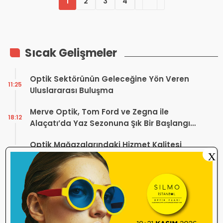
1
2
3
4
Sıcak Gelişmeler
Optik Sektörünün Geleceğine Yön Veren
11:25
Uluslararası Buluşma
Merve Optik, Tom Ford ve Zegna ile
18:12
Alaçatı’da Yaz Sezonuna Şık Bir Başlangıç ​​
Yaptı
Optik Mağazalarındaki Hizmet Kalitesi
18:06
X
Mercek Altında! Görüşünüz Sektörün
Geleceğini Şekillendirebilir
Yönetmelik Tartışmalarına TOGB’dan
13:32
Açıklama! Yeni Hüküm Yok, Teknik
Düzenleme Var
Danıştay’dan TOGB’ye İki Kritik Karar!
11:03
Atilla Karip’in Açtığı Davalarda Yürütmeyi