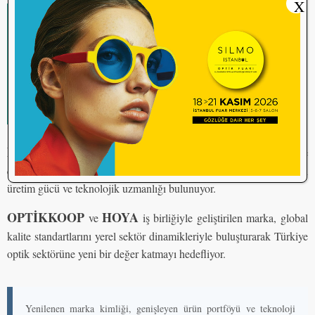
X
GLOBAL GÜÇ, YEREL VİZYON
HIGHVISION
’un arkasında dünyanın lider gözlük camı
HOYA Vision Care’in üretim gücü ve
üreticilerinden
teknolojik uzmanlığı
bulunuyor.
HIGHVISION
’ un yeni dönem yapılanmasının arkasında ise
dünyanın lider gözlük camı üreticilerinden HOYA Vision Care’in
üretim gücü ve teknolojik uzmanlığı bulunuyor.
OPTİKKOOP
HOYA
ve
iş birliğiyle geliştirilen marka, global
kalite standartlarını yerel sektör dinamikleriyle buluşturarak Türkiye
optik sektörüne yeni bir değer katmayı hedefliyor.
Yenilenen marka kimliği, genişleyen ürün portföyü ve teknoloji