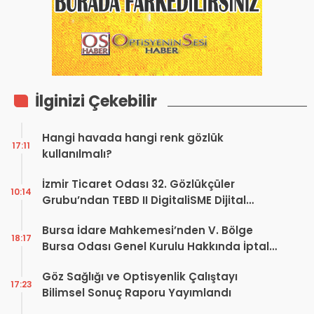
İlginizi Çekebilir
Hangi havada hangi renk gözlük
17:11
kullanılmalı?
İzmir Ticaret Odası 32. Gözlükçüler
10:14
Grubu’ndan TEBD II DigitaliSME Dijital
Dönüşüm Projesi açıklaması
Bursa İdare Mahkemesi’nden V. Bölge
18:17
Bursa Odası Genel Kurulu Hakkında İptal
Kararı
Göz Sağlığı ve Optisyenlik Çalıştayı
17:23
Bilimsel Sonuç Raporu Yayımlandı