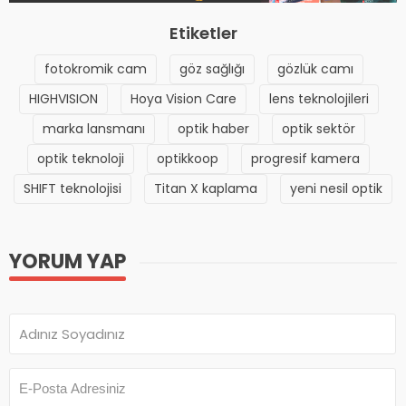
Etiketler
fotokromik cam
göz sağlığı
gözlük camı
HIGHVISION
Hoya Vision Care
lens teknolojileri
marka lansmanı
optik haber
optik sektör
optik teknoloji
optikkoop
progresif kamera
SHIFT teknolojisi
Titan X kaplama
yeni nesil optik
YORUM YAP