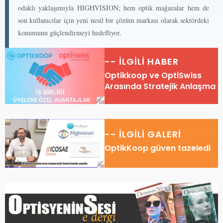
odaklı yaklaşımıyla HIGHVISION; hem optik mağazalar hem de
son kullanıcılar için yeni nesil bir çözüm markası olarak sektördeki
konumunu güçlendirmeyi hedefliyor.
-- İLGİLİ HABER
Optikkoop ve OptiSwiss
Arasında Stratejik Anlaşma
-- İLGİLİ GALERİ
OptikKoop güven tazeledi