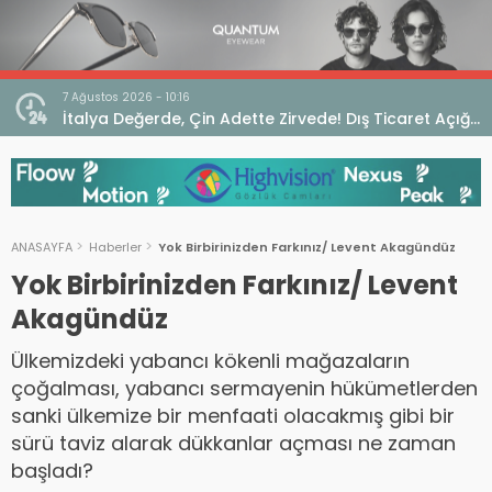
7 Ağustos 2026 - 10:16
seo
İtalya Değerde, Çin Adette Zirvede! Dış Ticaret Açığı
Devam Ediyor
ANASAYFA
Haberler
Yok Birbirinizden Farkınız/ Levent Akagündüz
Yok Birbirinizden Farkınız/ Levent
Akagündüz
Ülkemizdeki yabancı kökenli mağazaların
çoğalması, yabancı sermayenin hükümetlerden
sanki ülkemize bir menfaati olacakmış gibi bir
sürü taviz alarak dükkanlar açması ne zaman
başladı?