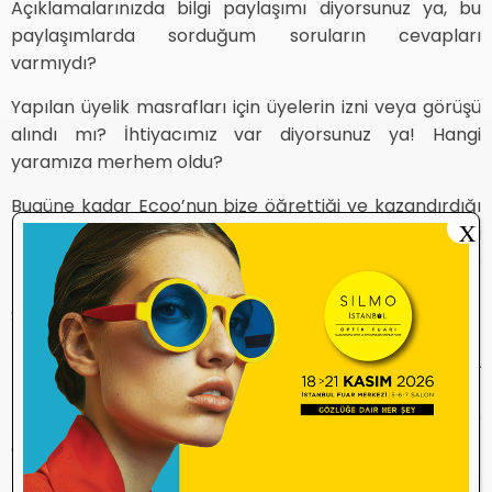
Açıklamalarınızda bilgi paylaşımı diyorsunuz ya, bu
paylaşımlarda sorduğum soruların cevapları
varmıydı?
Yapılan üyelik masrafları için üyelerin izni veya görüşü
alındı mı? İhtiyacımız var diyorsunuz ya! Hangi
yaramıza merhem oldu?
Bugüne kadar Ecoo’nun bize öğrettiği ve kazandırdığı
X
ne oldu? Mesleğimize ne katkısı olmuştur? Elimizdeki
belgeler Avrupa diplomasına eşdeğer olsa bize ne
faydası olacaktır?
Sonuç olarak
’’YOK ASLINDA BİRBİRİMİZDEN FARKIMIZ AMA
BİZ OSMANLI BANKASIYIZ’’
Tüm meslektaşlarıma hayırlı işler bol bereketli günler
dilerim.