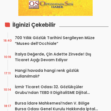
İlginizi Çekebilir
700 Yıllık Gözlük Tarihini Sergileyen Müze
16:40
“Museo dell’Occhiale”
İtalya Değerde, Çin Adette Zirvede! Dış
10:16
Ticaret Açığı Devam Ediyor
Hangi havada hangi renk gözlük
17:11
kullanılmalı?
İzmir Ticaret Odası 32. Gözlükçüler
10:14
Grubu’ndan TEBD II DigitaliSME Dijital
Dönüşüm Projesi açıklaması
Bursa İdare Mahkemesi’nden V. Bölge
18:17
Bursa Odası Genel Kurulu Hakkında İptal