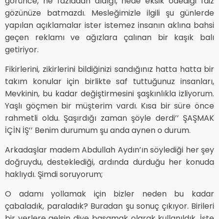
görünce, ne fazladan aldığı, nede eksik ödediği faiz
gözünüze batmazdı. Mesleğimizle ilgili şu günlerde
yapılan açıklamalar ister istemez insanın aklına bahsi
geçen reklamı ve ağızlara çalınan bir kaşık balı
getiriyor.
Fikirlerini, zikirlerini bildiğinizi sandığınız hatta hatta bir
takım konular için birlikte saf tuttuğunuz insanları,
Mevkinin, bu kadar değiştirmesini şaşkınlıkla izliyorum.
Yaşlı göçmen bir müşterim vardı. Kısa bir süre önce
rahmetli oldu. Şaşırdığı zaman şöyle derdi’’ ŞAŞMAK
İÇİN İŞ’’ Benim durumum şu anda aynen o durum.
Arkadaşlar madem Abdullah Aydın’ın söylediği her şey
doğruydu, desteklediği, ardında durduğu her konuda
haklıydı. Şimdi soruyorum;
O adamı yollamak için bizler neden bu kadar
çabaladık, paraladık? Buradan şu sonuç çıkıyor. Birileri
bir yerlere gelsin diye basamak olarak kullanıldık. İşte