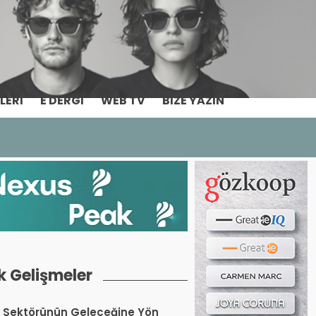
Haber ara...
LERI
E DERGI
WEB TV
BIZE YAZIN
k Gelişmeler
 Sektörünün Geleceğine Yön