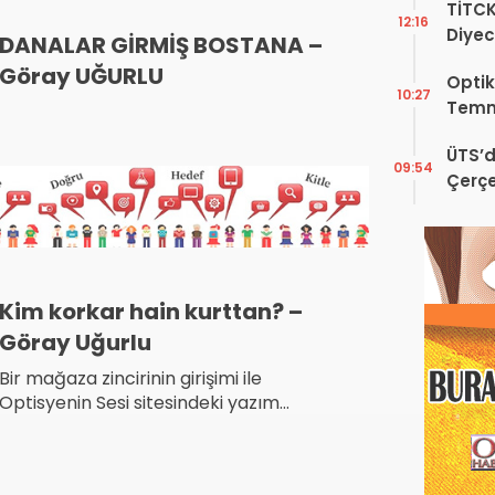
TİTC
12:16
Diyec
DANALAR GİRMİŞ BOSTANA –
Kamp
Göray UĞURLU
Optik
10:27
Temm
ÜTS’d
09:54
Çerçe
Engel
Kim korkar hain kurttan? –
Göray Uğurlu
Bir mağaza zincirinin girişimi ile
Optisyenin Sesi sitesindeki yazım
kaldırılmıştır.