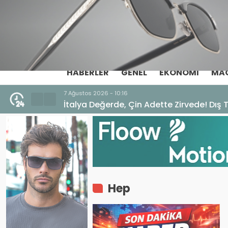
HABERLER
GENEL
EKONOMI
MA
7 Ağustos 2026 - 10:16
İtalya Değerde, Çin Adette Zirvede! Dış 
Hep