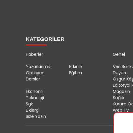
KATEGORİLER
Haberler
Genel
Yazarlarımız
Etkinlik
Veri Banka
Optisyen
Eğitim
Duyuru
Dersler
Özgür Kö
Editoryal P
Ekonomi
Magazin
Teknoloji
Sağlık
Sgk
Kurum Öd
E dergi
Web TV
Bize Yazın