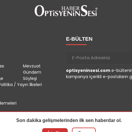
E-BÜLTEN
sı
Mevzuat
optisyeninsesi.com
e-bültenin
Gündem
kampanya içerikli e-postaların g
şe
Söyleşi
olitika / Yayın İlkeleri
emeleri
Son dakika gelişmelerinden ilk sen haberdar ol.