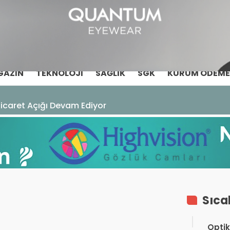
GAZIN
TEKNOLOJI
SAĞLIK
SGK
KURUM ÖDEME
Ticaret Açığı Devam Ediyor
Sıca
Optik