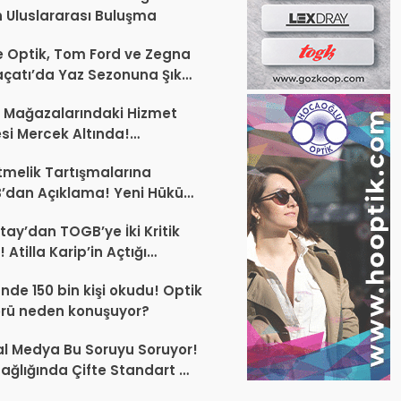
 Uluslararası Buluşma
 Optik, Tom Ford ve Zegna
laçatı’da Yaz Sezonuna Şık
şlangıç ​​Yaptı
 Mağazalarındaki Hizmet
esi Mercek Altında!
ünüz Sektörün Geleceğini
melik Tartışmalarına
endirebilir
’dan Açıklama! Yeni Hüküm
Teknik Düzenleme Var
tay’dan TOGB’ye İki Kritik
 Atilla Karip’in Açtığı
larda Yürütmeyi Durdurma
ünde 150 bin kişi okudu! Optik
ı
rü neden konuşuyor?
l Medya Bu Soruyu Soruyor!
ağlığında Çifte Standart mı