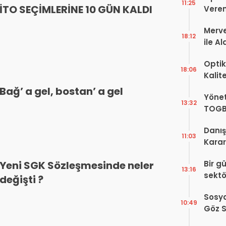
11:25
İTO SEÇİMLERİNE 10 GÜN KALDI
Veren
Merve
18:12
ile A
Bir Ba
Optik
18:06
Kalit
Görüş
Bağ’ a gel, bostan’ a gel
Yönet
Şekill
13:32
TOGB
Yok, 
Danış
11:03
Karar!
Dava
Bir g
Yeni SGK Sözleşmesinde neler
Karar
13:16
sektö
değişti ?
Sosya
10:49
Göz S
Var?