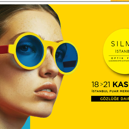
Sorulamayan Sorular – Ahmet
Derman
Reklamlar yine zıvanadan
çıktı-Taylan KÜÇÜKER
Camlar hep temiz kalacak