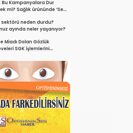
K Bu Kampanyalara Dur
ek mi? Sağlık ürününde ‘Set
anyası’
 sektörü neden durdu?
uz ayında neler yaşanıyor?
e Miadı Dolan Gözlük
veleri SGK İşlemlerini
liyor!