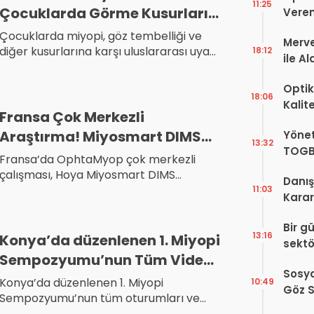
11:25
Çocuklarda Görme Kusurları
Veren
Sessizce Geleceği Tehdit
Çocuklarda miyopi, göz tembelliği ve
Merve
Ediyor
diğer kusurlarına karşı uluslararası uyarı
18:12
ile A
geldi. Uzmanlar erken teşhisin eğitim
Bir Ba
başarısının ve sağlıklı gelişimin kritik
Optik
önemde olduğunu vurguluyor.
18:06
Kalit
Fransa Çok Merkezli
Görüş
Araştırma! Miyosmart DIMS
Yönet
Şekill
13:32
TOGB
Lensleri Umut Verici Sonuçları
Fransa’da OphtaMyop çok merkezli
Yok, 
Gösterdi
çalışması, Hoya Miyosmart DIMS
Danış
lenslerinin Avrupa’daki çocuklarda
11:03
Karar!
miyopi ilerlemesini yavaşlatmadaki
Dava
gelişimini araştırıyor. İlk bulguları umut
Bir g
Karar
verici olarak işaretliyor.
13:16
Konya’da düzenlenen 1. Miyopi
sektö
Sempozyumu’nun Tüm Video
Sosya
Kayıtları Yayınlandı
Konya’da düzenlenen 1. Miyopi
10:49
Göz S
Sempozyumu’nun tüm oturumları ve
Var?
sonuç bildirgesi yayınlandı. Çocuklarda