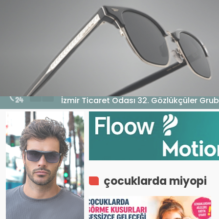
HABERLER
GENEL
EKONOMI
MA
5 Ağustos 2026 - 10:14
İzmir Ticaret Odası 32. Gözlükçüler Grub
çocuklarda miyopi