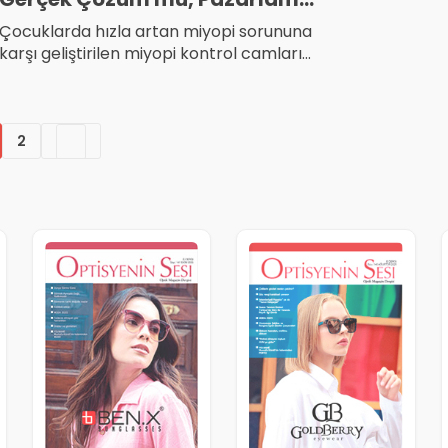
Mucizesi mi?
Çocuklarda hızla artan miyopi sorununa
karşı geliştirilen miyopi kontrol camları
gerçekten işe yarıyor mu? MiYOSMART,
Stellest ve benzeri camların bilimsel
dayanakları, faydaları ve Fransa’nın geri
ödeme kararı gazeteci gözüyle
2
inceleniyor.