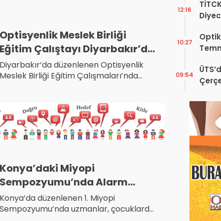
TİTC
artan miyopi vakaları, yeni nesil tedavi
12:16
Diyec
yöntemleri ve uzman görüşleri bu
Kamp
haberde.
Optisyenlik Meslek Birliği
Optik
10:27
Eğitim Çalıştayı Diyarbakır’da
Temm
Düzenlendi
Diyarbakır’da düzenlenen Optisyenlik
ÜTS’d
Meslek Birliği Eğitim Çalışmaları’nda
09:54
Çerçe
hızla artan miyopi vakaları, göz
Engel
sağlığına yönelik riskler ve çözüm
önerileri seçildi.
Konya’daki Miyopi
Sempozyumu’nda Alarm
Zilleri! Çocuklarda Miyopi
Konya’da düzenlenen 1. Miyopi
Hızla Yayılıyor
Sempozyumu’nda uzmanlar, çocuklarda
hızla artan miyopi vakalarına dikkat