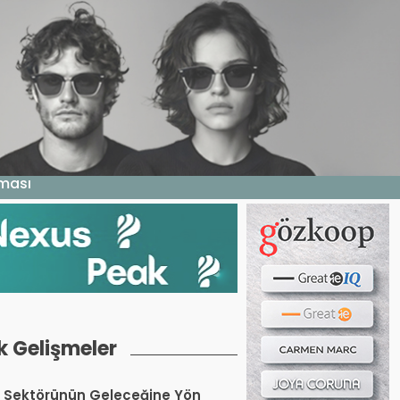
Haber ara...
LERI
E DERGI
WEB TV
BIZE YAZIN
aması
k Gelişmeler
 Sektörünün Geleceğine Yön