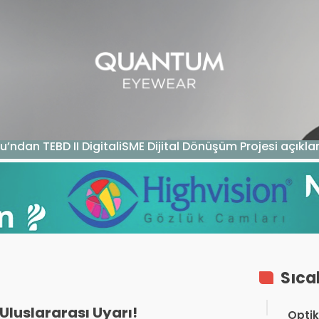
GAZIN
TEKNOLOJI
SAĞLIK
SGK
KURUM ÖDEME
u’ndan TEBD II DigitaliSME Dijital Dönüşüm Projesi açıkl
Sıca
Uluslararası Uyarı!
Optik