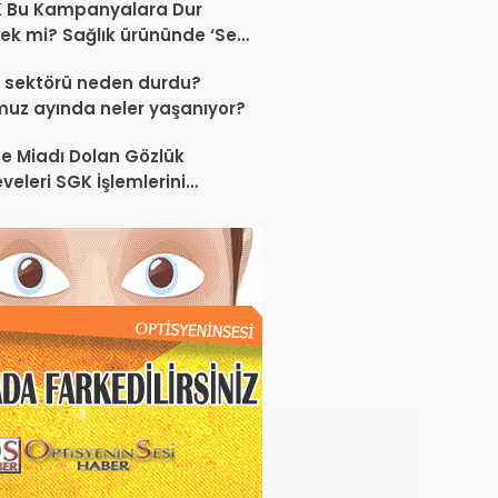
K Bu Kampanyalara Dur
ek mi? Sağlık ürününde ‘Set
anyası’
 sektörü neden durdu?
uz ayında neler yaşanıyor?
e Miadı Dolan Gözlük
veleri SGK İşlemlerini
liyor!