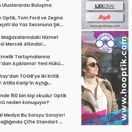
 Uluslararası Buluşma
 Optik, Tom Ford ve Zegna
laçatı’da Yaz Sezonuna Şık
şlangıç ​​Yaptı
 Mağazalarındaki Hizmet
esi Mercek Altında!
ünüz Sektörün Geleceğini
melik Tartışmalarına
endirebilir
’dan Açıklama! Yeni Hüküm
Teknik Düzenleme Var
tay’dan TOGB’ye İki Kritik
 Atilla Karip’in Açtığı
larda Yürütmeyi Durdurma
ünde 150 bin kişi okudu! Optik
ı
rü neden konuşuyor?
l Medya Bu Soruyu Soruyor!
ağlığında Çifte Standart mı