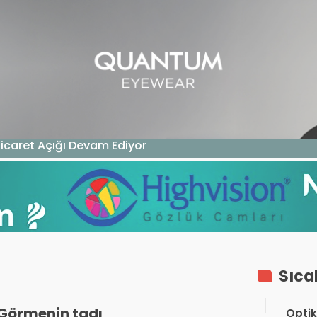
GAZIN
TEKNOLOJI
SAĞLIK
SGK
KURUM ÖDEME
Ticaret Açığı Devam Ediyor
Sıca
Görmenin tadı
Optik