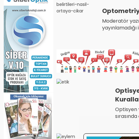
Optometriy
Moderatör yazı
yayınlamadığı 
de, portaldaki
perspektiften k
hareketlendiği 
gerek.
Optisye
Kuralla
Optisyen ve gözlükçü;
sırasında 
olmadıkça
yayınlard