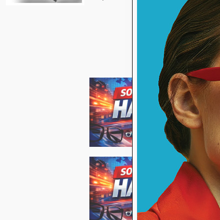
Gö
Sa
Saa
yaş
am
ya