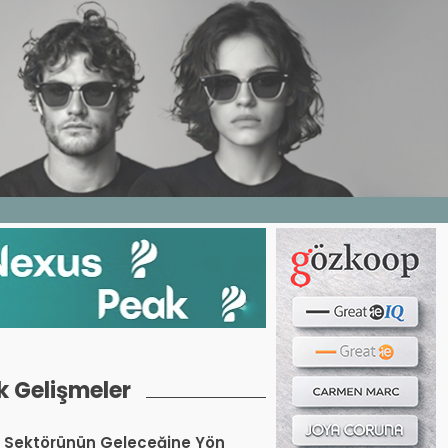
Haber ara...
LERI
E DERGI
WEB TV
BIZE YAZIN
k Gelişmeler
 Sektörünün Geleceğine Yön