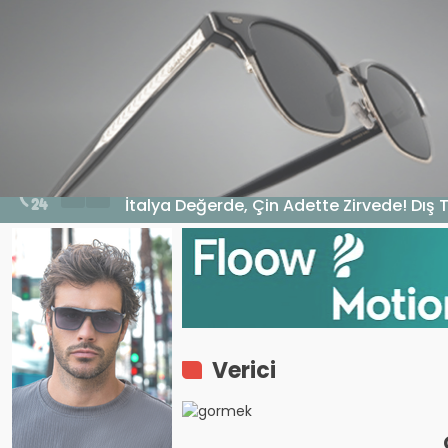
HABERLER
GENEL
EKONOMI
MA
7 Ağustos 2026 - 10:16
İtalya Değerde, Çin Adette Zirvede! Dış 
Verici