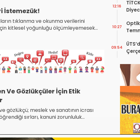
TİTC
12:16
Diyec
i İstemezük!
Kamp
ların tıklanma ve okunma verilerini
Optik
10:27
için kitlesel yoğunluğu ölçümleyemesek
Temm
 hakim görüş ve düşünceye farklı
atkı koyanların yazılarıyla, ortamın
ÜTS’d
09:54
görmek keyif verici bir gelişme olsa
Çerçe
Engel
n Ve Gözlükçüler İçin Etik
r
 meslek ve sanatının icrası
öğrendiği sırları, kanuni zorunluluk
, ifşa edemez. Mesleki toplantı veya
a hastanın kimliği açıklanamaz.