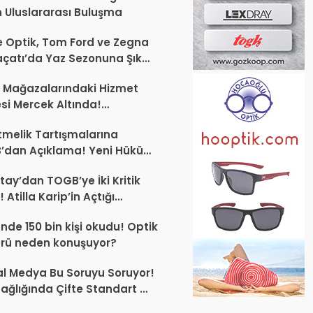
 Uluslararası Buluşma
 Optik, Tom Ford ve Zegna
laçatı’da Yaz Sezonuna Şık
şlangıç ​​Yaptı
 Mağazalarındaki Hizmet
esi Mercek Altında!
ünüz Sektörün Geleceğini
melik Tartışmalarına
endirebilir
’dan Açıklama! Yeni Hüküm
Teknik Düzenleme Var
tay’dan TOGB’ye İki Kritik
 Atilla Karip’in Açtığı
larda Yürütmeyi Durdurma
ünde 150 bin kişi okudu! Optik
ı
rü neden konuşuyor?
l Medya Bu Soruyu Soruyor!
ağlığında Çifte Standart mı