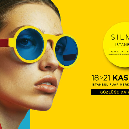
zlükçülerin yapamadığını
atçiler yaptı
t satıcı ve tamircileri, son yıllarda
adıkları sorunlara dikkati çekmek
acıyla Taksim’de protesto yürüyüşü
ptı
Bausch Lomb’ dan 500 milyon
dolarlık yatırım
Obama’dan Türk bilim
adamına başarı ödülü