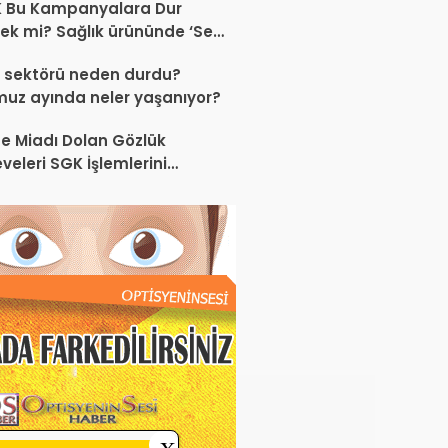
K Bu Kampanyalara Dur
ek mi? Sağlık ürününde ‘Set
anyası’
 sektörü neden durdu?
uz ayında neler yaşanıyor?
e Miadı Dolan Gözlük
veleri SGK İşlemlerini
liyor!