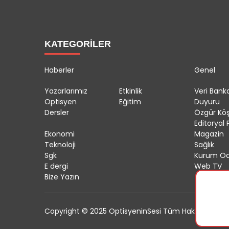
KATEGORİLER
Haberler
Genel
Yazarlarımız
Etkinlik
Veri Banka
Optisyen
Eğitim
Duyuru
Dersler
Özgür Kö
Editoryal P
Ekonomi
Magazin
Teknoloji
Sağlık
Sgk
Kurum Öd
E dergi
Web TV
Bize Yazın
Copyright © 2025 OptisyeninSesi Tüm Hakları Saklıdı