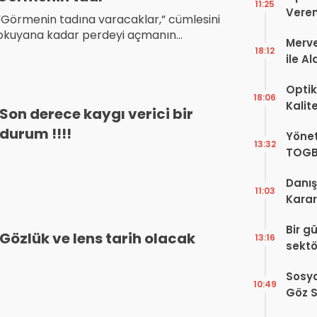
11:25
Veren
“Görmenin tadına varacaklar,” cümlesini
okuyana kadar perdeyi açmanın
Merve
heyecan verici bir yanı yoktu.
18:12
ile A
Bir Ba
Optik
18:06
Kalit
Son derece kaygı verici bir
Görüş
durum !!!!
Yönet
Şekill
13:32
TOGB
Yok, 
Danış
11:03
Karar!
Dava
Bir g
Karar
Gözlük ve lens tarih olacak
13:16
sektö
Sosya
10:49
Göz S
Var?