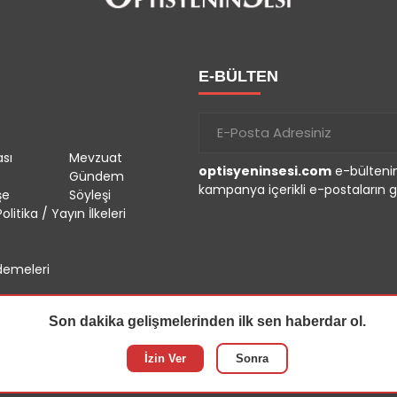
E-BÜLTEN
sı
Mevzuat
optisyeninsesi.com
e-bültenin
Gündem
kampanya içerikli e-postaların g
şe
Söyleşi
olitika / Yayın İlkeleri
emeleri
Son dakika gelişmelerinden ilk sen haberdar ol.
İzin Ver
Sonra
r.