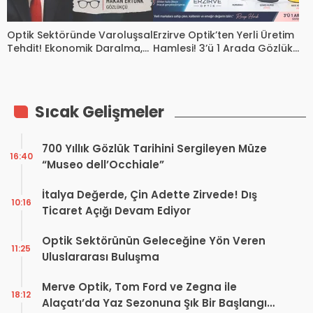
Optik Sektöründe Varoluşsal
Erzirve Optik’ten Yerli Üretim
Tehdit! Ekonomik Daralma,
Hamlesi! 3’ü 1 Arada Gözlük
Artan Maliyetler ve Değişen
Sistemi Sektöre Damga
Piyasa Dengeleri
Vurdu
Sıcak Gelişmeler
700 Yıllık Gözlük Tarihini Sergileyen Müze
16:40
“Museo dell’Occhiale”
İtalya Değerde, Çin Adette Zirvede! Dış
10:16
Ticaret Açığı Devam Ediyor
Optik Sektörünün Geleceğine Yön Veren
11:25
Uluslararası Buluşma
Merve Optik, Tom Ford ve Zegna ile
18:12
Alaçatı’da Yaz Sezonuna Şık Bir Başlangıç ​​