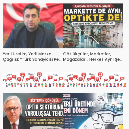
Devam Ediyor
İş Yeri Kapandı
Yerli Üretim, Yerli Marka
Gözlükçüler, Marketler,
Çağrısı: “Türk Sanayicisi Pes
Mağazalar… Herkes Aynı Şeyi
Etmez!”
Konuşuyor