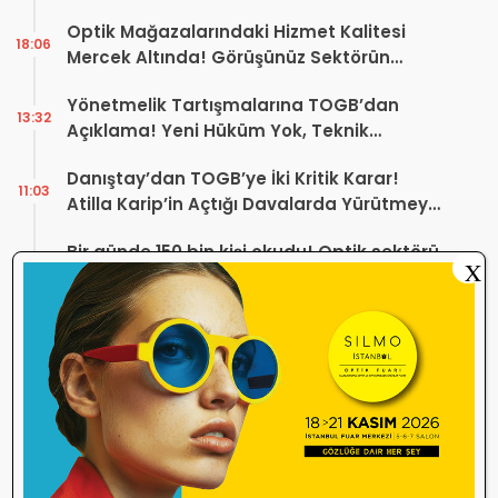
Yaptı
Optik Mağazalarındaki Hizmet Kalitesi
18:06
Mercek Altında! Görüşünüz Sektörün
Geleceğini Şekillendirebilir
Yönetmelik Tartışmalarına TOGB’dan
13:32
Açıklama! Yeni Hüküm Yok, Teknik
Düzenleme Var
Danıştay’dan TOGB’ye İki Kritik Karar!
11:03
Atilla Karip’in Açtığı Davalarda Yürütmeyi
Durdurma Kararı
Bir günde 150 bin kişi okudu! Optik sektörü
13:16
X
neden konuşuyor?
Sosyal Medya Bu Soruyu Soruyor! Göz
10:49
Sağlığında Çifte Standart mı Var?
TİTCK Bu Kampanyalara Dur Diyecek mi?
12:16
Sağlık ürününde ‘Set Kampanyası’