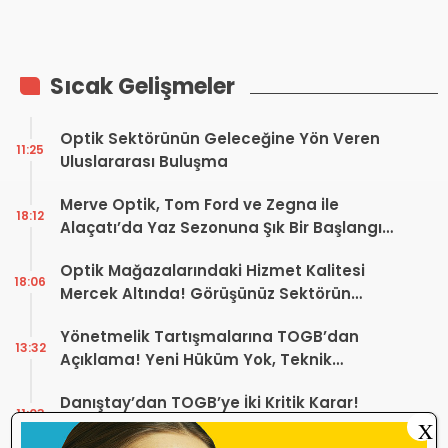
Sıcak Gelişmeler
Optik Sektörünün Geleceğine Yön Veren
11:25
Uluslararası Buluşma
Merve Optik, Tom Ford ve Zegna ile
18:12
Alaçatı’da Yaz Sezonuna Şık Bir Başlangıç ​​
Yaptı
Optik Mağazalarındaki Hizmet Kalitesi
18:06
Mercek Altında! Görüşünüz Sektörün
Geleceğini Şekillendirebilir
Yönetmelik Tartışmalarına TOGB’dan
13:32
Açıklama! Yeni Hüküm Yok, Teknik
Düzenleme Var
Danıştay’dan TOGB’ye İki Kritik Karar!
11:03
Atilla Karip’in Açtığı Davalarda Yürütmeyi
X