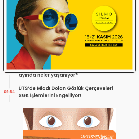
Durdurma Kararı
Bir günde 150 bin kişi okudu! Optik sektörü
13:16
neden konuşuyor?
Sosyal Medya Bu Soruyu Soruyor! Göz
10:49
Sağlığında Çifte Standart mı Var?
TİTCK Bu Kampanyalara Dur Diyecek mi?
12:16
Sağlık ürününde ‘Set Kampanyası’
Optik sektörü neden durdu? Temmuz
10:27
ayında neler yaşanıyor?
ÜTS’de Miadı Dolan Gözlük Çerçeveleri
09:54
SGK İşlemlerini Engelliyor!