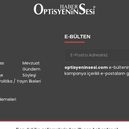
E-BÜLTEN
sı
Mevzuat
optisyeninsesi.com
e-bültenin
Gündem
kampanya içerikli e-postaların g
şe
Söyleşi
olitika / Yayın İlkeleri
emeleri