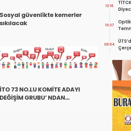
TİTC
12:16
Diyec
Sosyal güvenlikte kemerler
Kamp
Optik
sıkılacak
10:27
Temm
ÜTS’d
09:54
Çerçe
Engel
İTO 73 NO.LU KOMİTE ADAYI
DEĞİŞİM GRUBU’ NDAN
KAMUOYUNA DUYURU