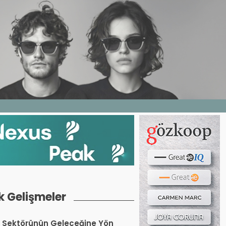
Haber ara...
LERI
E DERGI
WEB TV
BIZE YAZIN
k Gelişmeler
 Sektörünün Geleceğine Yön