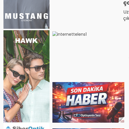
ç
Uz
çı
va