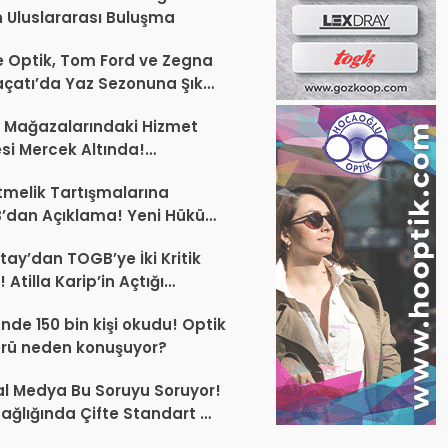
 Uluslararası Buluşma
 Optik, Tom Ford ve Zegna
laçatı’da Yaz Sezonuna Şık
şlangıç ​​Yaptı
 Mağazalarındaki Hizmet
esi Mercek Altında!
ünüz Sektörün Geleceğini
melik Tartışmalarına
endirebilir
’dan Açıklama! Yeni Hüküm
Teknik Düzenleme Var
tay’dan TOGB’ye İki Kritik
 Atilla Karip’in Açtığı
larda Yürütmeyi Durdurma
ünde 150 bin kişi okudu! Optik
ı
rü neden konuşuyor?
l Medya Bu Soruyu Soruyor!
ağlığında Çifte Standart mı