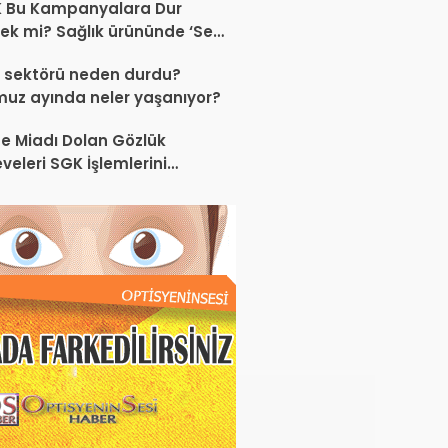
K Bu Kampanyalara Dur
ek mi? Sağlık ürününde ‘Set
anyası’
 sektörü neden durdu?
uz ayında neler yaşanıyor?
e Miadı Dolan Gözlük
veleri SGK İşlemlerini
liyor!