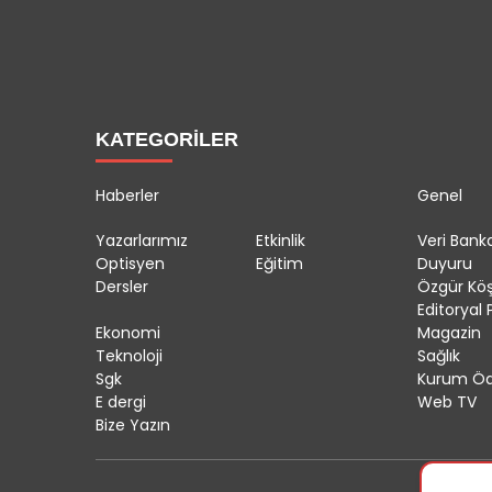
KATEGORİLER
Haberler
Genel
Yazarlarımız
Etkinlik
Veri Banka
Optisyen
Eğitim
Duyuru
Dersler
Özgür Kö
Editoryal P
Ekonomi
Magazin
Teknoloji
Sağlık
Sgk
Kurum Öd
E dergi
Web TV
Bize Yazın