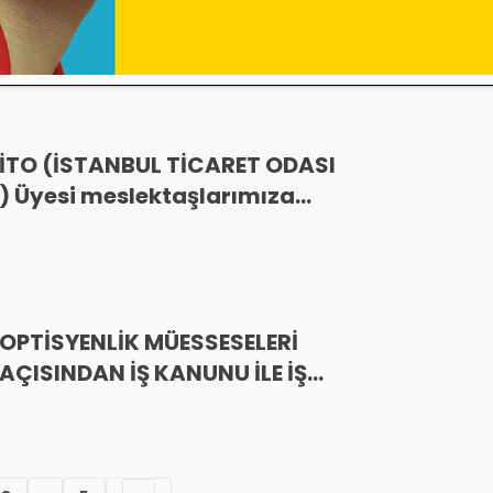
İTO (İSTANBUL TİCARET ODASI
) Üyesi meslektaşlarımıza
önemli duyurumuzdur
OPTİSYENLİK MÜESSESELERİ
AÇISINDAN İŞ KANUNU İLE İŞ
SAĞLIĞI VE GÜVENLİK KANUNU