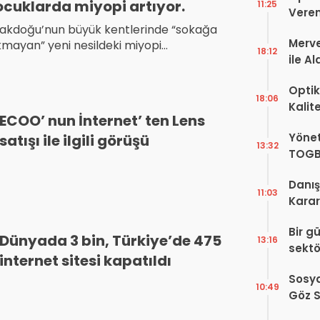
ocuklarda miyopi artıyor.
11:25
Veren
akdoğu’nun büyük kentlerinde “sokağa
Merve
kmayan” yeni nesildeki miyopi
18:12
ile A
kalarında büyük artış olduğu belirlendi.
Bir Ba
Optik
18:06
Kalit
ECOO’ nun İnternet’ ten Lens
Görüş
Yönet
satışı ile ilgili görüşü
Şekill
13:32
TOGB
Yok, 
Danış
11:03
Karar!
Dava
Bir g
Karar
Dünyada 3 bin, Türkiye’de 475
13:16
sektö
internet sitesi kapatıldı
Sosya
10:49
Göz S
Var?