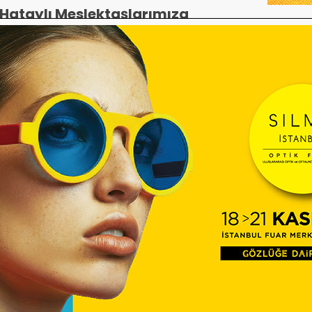
Hataylı Meslektaşlarımıza
geçmiş olsun
SUT’ ta 7 yıldır artış yok!
Ankara ATO adayları