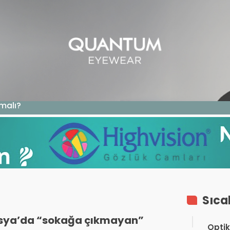
GAZIN
TEKNOLOJI
SAĞLIK
SGK
KURUM ÖDEME
malı?
Sıca
sya’da “sokağa çıkmayan”
Optik