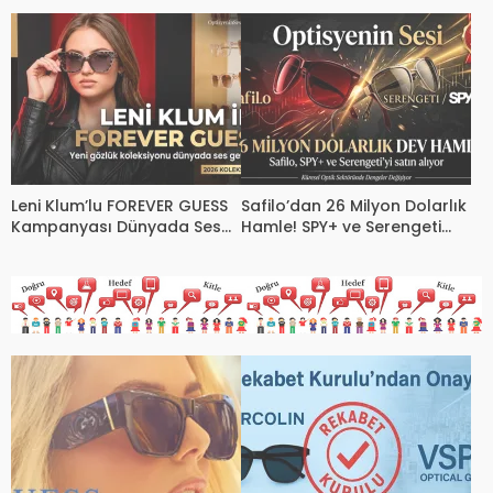
Sezonuna Şık Bir Başlangıç ​​
yılına kadar uzatıldı.
Yaptı
Leni Klum’lu FOREVER GUESS
Safilo’dan 26 Milyon Dolarlık
Kampanyası Dünyada Ses
Hamle! SPY+ ve Serengeti
Getirdi! Gözlük Modasında
Satışı Küresel Optik
Yeni Dönem
Sektörünü Sarsıyor