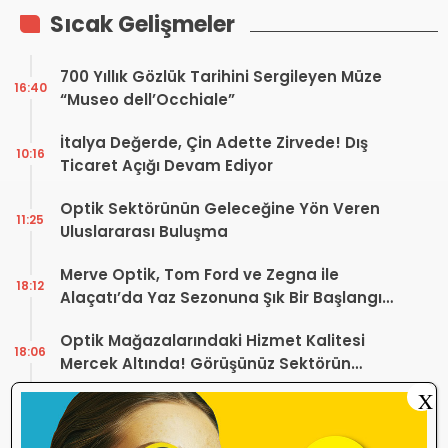
Sıcak Gelişmeler
700 Yıllık Gözlük Tarihini Sergileyen Müze
16:40
“Museo dell’Occhiale”
İtalya Değerde, Çin Adette Zirvede! Dış
10:16
Ticaret Açığı Devam Ediyor
Optik Sektörünün Geleceğine Yön Veren
11:25
Uluslararası Buluşma
Merve Optik, Tom Ford ve Zegna ile
18:12
Alaçatı’da Yaz Sezonuna Şık Bir Başlangıç ​​
Yaptı
Optik Mağazalarındaki Hizmet Kalitesi
18:06
Mercek Altında! Görüşünüz Sektörün
Geleceğini Şekillendirebilir
X
Yönetmelik Tartışmalarına TOGB’dan
13:32
Açıklama! Yeni Hüküm Yok, Teknik