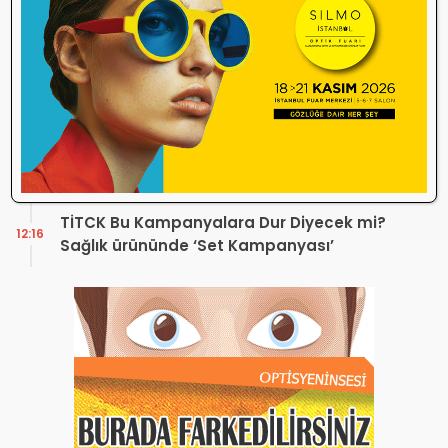
Düzenleme Var
Danıştay’dan TOGB’ye İki Kritik Karar!
11:03
Atilla Karip’in Açtığı Davalarda Yürütmeyi
Durdurma Kararı
Bir günde 150 bin kişi okudu! Optik sektörü
13:16
neden konuşuyor?
Sosyal Medya Bu Soruyu Soruyor! Göz
10:49
Sağlığında Çifte Standart mı Var?
TİTCK Bu Kampanyalara Dur Diyecek mi?
12:16
Sağlık ürününde ‘Set Kampanyası’