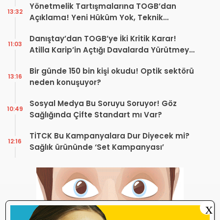
Yönetmelik Tartışmalarına TOGB’dan
13:32
Açıklama! Yeni Hüküm Yok, Teknik
Düzenleme Var
Danıştay’dan TOGB’ye İki Kritik Karar!
11:03
Atilla Karip’in Açtığı Davalarda Yürütmeyi
Durdurma Kararı
Bir günde 150 bin kişi okudu! Optik sektörü
13:16
neden konuşuyor?
Sosyal Medya Bu Soruyu Soruyor! Göz
10:49
Sağlığında Çifte Standart mı Var?
TİTCK Bu Kampanyalara Dur Diyecek mi?
12:16
Sağlık ürününde ‘Set Kampanyası’
X