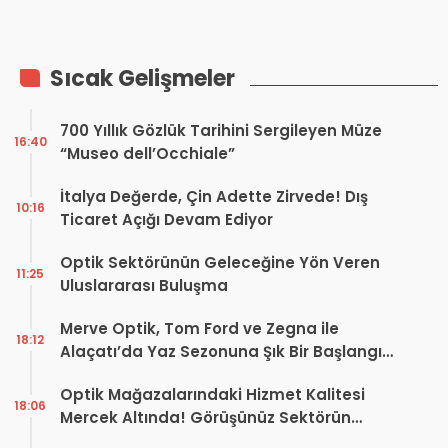
Kullanımında Kritik Hata
Etkileri
Sıcak Gelişmeler
700 Yıllık Gözlük Tarihini Sergileyen Müze
16:40
“Museo dell’Occhiale”
İtalya Değerde, Çin Adette Zirvede! Dış
10:16
Ticaret Açığı Devam Ediyor
Optik Sektörünün Geleceğine Yön Veren
11:25
Uluslararası Buluşma
Merve Optik, Tom Ford ve Zegna ile
18:12
Alaçatı’da Yaz Sezonuna Şık Bir Başlangıç ​​
Yaptı
Optik Mağazalarındaki Hizmet Kalitesi
18:06
Mercek Altında! Görüşünüz Sektörün
Geleceğini Şekillendirebilir