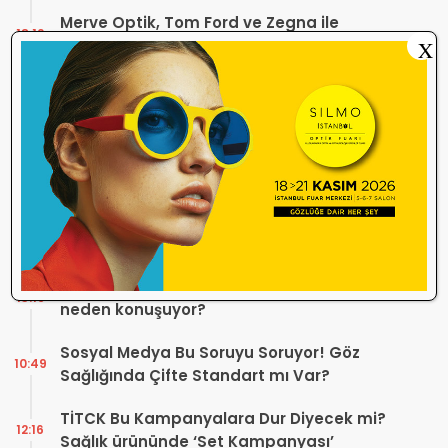
Merve Optik, Tom Ford ve Zegna ile
18:12
Alaçatı’da Yaz Sezonuna Şık Bir Başlangıç ​​
X
Yaptı
Optik Mağazalarındaki Hizmet Kalitesi
18:06
Mercek Altında! Görüşünüz Sektörün
Geleceğini Şekillendirebilir
Yönetmelik Tartışmalarına TOGB’dan
13:32
Açıklama! Yeni Hüküm Yok, Teknik
Düzenleme Var
Danıştay’dan TOGB’ye İki Kritik Karar!
11:03
Atilla Karip’in Açtığı Davalarda Yürütmeyi
Durdurma Kararı
Bir günde 150 bin kişi okudu! Optik sektörü
13:16
neden konuşuyor?
Sosyal Medya Bu Soruyu Soruyor! Göz
10:49
Sağlığında Çifte Standart mı Var?
TİTCK Bu Kampanyalara Dur Diyecek mi?
12:16
Sağlık ürününde ‘Set Kampanyası’