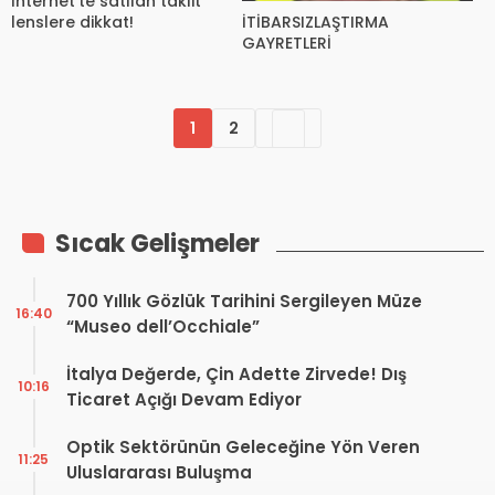
İnternet’te satılan taklit
İTİBARSIZLAŞTIRMA
lenslere dikkat!
GAYRETLERİ
1
2
Sıcak Gelişmeler
700 Yıllık Gözlük Tarihini Sergileyen Müze
16:40
“Museo dell’Occhiale”
İtalya Değerde, Çin Adette Zirvede! Dış
10:16
Ticaret Açığı Devam Ediyor
Optik Sektörünün Geleceğine Yön Veren
11:25
Uluslararası Buluşma