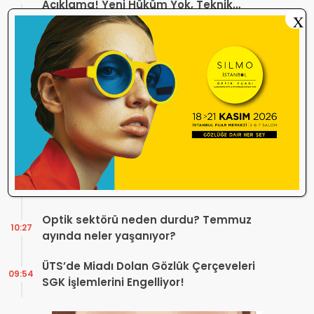
Açıklama! Yeni Hüküm Yok, Teknik
X
Düzenleme Var
Danıştay’dan TOGB’ye İki Kritik Karar!
11:03
Atilla Karip’in Açtığı Davalarda Yürütmeyi
Durdurma Kararı
Bir günde 150 bin kişi okudu! Optik sektörü
13:16
neden konuşuyor?
Sosyal Medya Bu Soruyu Soruyor! Göz
10:49
Sağlığında Çifte Standart mı Var?
TİTCK Bu Kampanyalara Dur Diyecek mi?
12:16
Sağlık ürününde ‘Set Kampanyası’
Optik sektörü neden durdu? Temmuz
10:27
ayında neler yaşanıyor?
ÜTS’de Miadı Dolan Gözlük Çerçeveleri
09:54
SGK İşlemlerini Engelliyor!