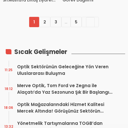
edildi
1
2
3
…
5
Sıcak Gelişmeler
Optik Sektörünün Geleceğine Yön Veren
11:25
Uluslararası Buluşma
Merve Optik, Tom Ford ve Zegna ile
18:12
Alaçatı’da Yaz Sezonuna Şık Bir Başlangıç ​​
Yaptı
Optik Mağazalarındaki Hizmet Kalitesi
18:06
Mercek Altında! Görüşünüz Sektörün
Geleceğini Şekillendirebilir
Yönetmelik Tartışmalarına TOGB’dan
13:32