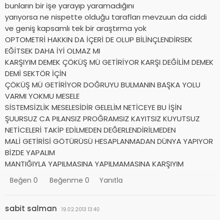
bunların bir işe yarayıp yaramadığını
yarıyorsa ne nispette olduğu tarafları mevzuun da ciddi
ve geniş kapsamlı tek bir araştırma yok
OPTOMETRİ HAKKIN DA İÇERİ DE OLUP BİLİNÇLENDİRSEK
EĞİTSEK DAHA İYİ OLMAZ MI
KARŞIYIM DEMEK ÇÖKÜŞ MÜ GETİRİYOR KARŞI DEĞİLİM DEMEK
DEMİ SEKTÖR İÇİN
ÇÖKÜŞ MÜ GETİRİYOR DOĞRUYU BULMANIN BAŞKA YOLU
VARMI YOKMU MESELE
SİSTEMSİZLİK MESELESİDİR GELELİM NETİCEYE BU İŞİN
ŞUURSUZ CA PILANSIZ PROĞRAMSIZ KAYITSIZ KUYUTSUZ
NETİCELERİ TAKİP EDİLMEDEN DEĞERLENDİRİLMEDEN
MALİ GETİRİSİ GÖTÜRÜSÜ HESAPLANMADAN DÜNYA YAPIYOR
BİZDE YAPALIM
MANTIĞIYLA YAPILMASINA YAPILMAMASINA KARŞIYIM
Beğen
0
Beğenme
0
Yanıtla
sabit salman
19.02.2013 13:40