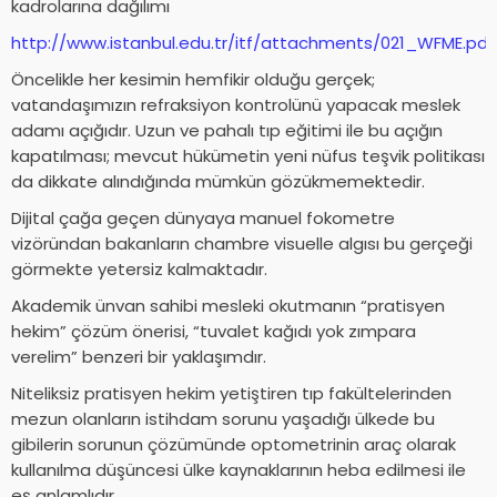
kadrolarına dağılımı
http://www.istanbul.edu.tr/itf/attachments/021_WFME.pdf
Öncelikle her kesimin hemfikir olduğu gerçek;
vatandaşımızın refraksiyon kontrolünü yapacak meslek
adamı açığıdır. Uzun ve pahalı tıp eğitimi ile bu açığın
kapatılması; mevcut hükümetin yeni nüfus teşvik politikası
da dikkate alındığında mümkün gözükmemektedir.
Dijital çağa geçen dünyaya manuel fokometre
vizöründan bakanların chambre visuelle algısı bu gerçeği
görmekte yetersiz kalmaktadır.
Akademik ünvan sahibi mesleki okutmanın “pratisyen
hekim” çözüm önerisi, “tuvalet kağıdı yok zımpara
verelim” benzeri bir yaklaşımdır.
Niteliksiz pratisyen hekim yetiştiren tıp fakültelerinden
mezun olanların istihdam sorunu yaşadığı ülkede bu
gibilerin sorunun çözümünde optometrinin araç olarak
kullanılma düşüncesi ülke kaynaklarının heba edilmesi ile
eş anlamlıdır.