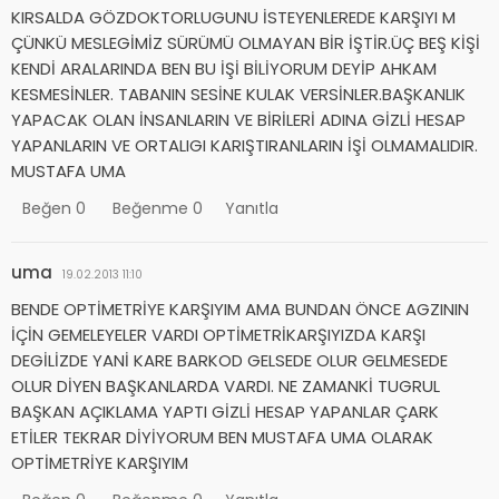
KIRSALDA GÖZDOKTORLUGUNU İSTEYENLEREDE KARŞIYI M
ÇÜNKÜ MESLEGİMİZ SÜRÜMÜ OLMAYAN BİR İŞTİR.ÜÇ BEŞ KİŞİ
KENDİ ARALARINDA BEN BU İŞİ BİLİYORUM DEYİP AHKAM
KESMESİNLER. TABANIN SESİNE KULAK VERSİNLER.BAŞKANLIK
YAPACAK OLAN İNSANLARIN VE BİRİLERİ ADINA GİZLİ HESAP
YAPANLARIN VE ORTALIGI KARIŞTIRANLARIN İŞİ OLMAMALIDIR.
MUSTAFA UMA
Beğen
0
Beğenme
0
Yanıtla
uma
19.02.2013 11:10
BENDE OPTİMETRİYE KARŞIYIM AMA BUNDAN ÖNCE AGZININ
İÇİN GEMELEYELER VARDI OPTİMETRİKARŞIYIZDA KARŞI
DEGİLİZDE YANİ KARE BARKOD GELSEDE OLUR GELMESEDE
OLUR DİYEN BAŞKANLARDA VARDI. NE ZAMANKİ TUGRUL
BAŞKAN AÇIKLAMA YAPTI GİZLİ HESAP YAPANLAR ÇARK
ETİLER TEKRAR DİYİYORUM BEN MUSTAFA UMA OLARAK
OPTİMETRİYE KARŞIYIM