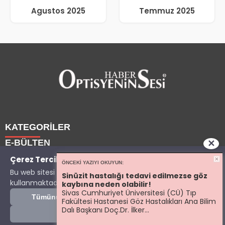
Agustos 2025
Temmuz 2025
KATEGORİLER
E-BÜLTEN
✕
Haberler
Çerez Tercihleriniz
ÖNCEKI YAZIYI OKUYUN:
Bu web sitesi deneyiminizi geliştirmek için çerezler
Yazarlarımız
Sinüzit hastalığı tedavi edilmezse göz
Son dakika gelişmelerinden ilk sen haberdar ol.
Copyright © 2025 OptisyeninSesi Tüm Hakları Saklıdır.
kullanmaktadır.
KVKK Aydınlatma Metni
'ni inceleyebilirsiniz.
Etkinlik
kaybına neden olabilir!
Sivas Cumhuriyet Üniversitesi (CÜ) Tıp
Optisyen
optisyeninsesi.com
e-bültenine abone olarak, tarafınıza
Tümünü Kabul Et
Tümünü Reddet
Fakültesi Hastanesi Göz Hastalıkları Ana Bilim
İzin Ver
Sonra
Eğitim
haber, duyuru ve kampanya içerikli e-postaların
Dalı Başkanı Doç.Dr. İlker...
⚙ Çerez Ayarları
Dersler
gönderilmesini kabul etmiş olursunuz.