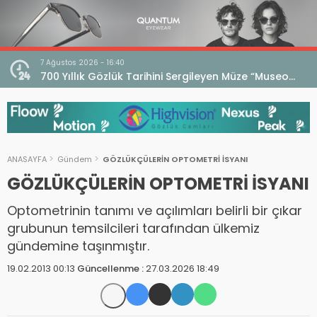
7 Ağustos 2026 - 16:40
iri
700 Yıllık Gözlük Tarihini Sergileyen Müze “Museo
dell’Occhiale”
ANASAYFA
Gündem
GÖZLÜKÇÜLERİN OPTOMETRİ İSYANI
GÖZLÜKÇÜLERİN OPTOMETRİ İSYANI
Optometrinin tanımı ve açılımları belirli bir çıkar
grubunun temsilcileri tarafından ülkemiz
gündemine taşınmıştır.
19.02.2013 00:13
Güncellenme :
27.03.2026 18:49