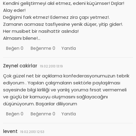
Kendini geliştirmeyi akıl etmez, edeni küçümser! Dışlar!
Alay eder!
Değişimi fark etmez! Edemez zira çapı yetmez!.
Zamanın acımasız tasfiyesine yenik düşer, yitip gider!.
Her musibet bir nasihattir aslında!
Almasını bilene!…
Beğen
0
Beğenme
0
Yanıtla
Zeynel cakirlar
19.02.2013 13:19
Çok güzel net bir açıklama konfederasyonumuzun tebrik
ediyorum . Yapılan çalışmaların sektörle paylaşılması
sayesinde bilgi kirliliği ve yanlış yoruma fırsat vermemeli
ve güçlü bir kamuoyu oluşmasını sağlayacağını
düşünüyorum. Başarılar diliiyorum
Beğen
0
Beğenme
0
Yanıtla
levent
19.02.2013 12:53