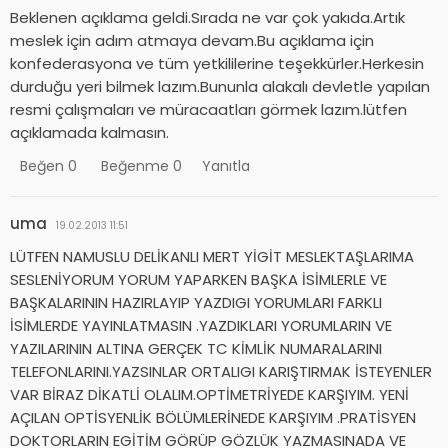
Beklenen açıklama geldi.Sırada ne var çok yakıda.Artık
meslek için adım atmaya devam.Bu açıklama için
konfederasyona ve tüm yetkililerine teşekkürler.Herkesin
durduğu yeri bilmek lazım.Bununla alakalı devletle yapılan
resmi çalışmaları ve müracaatları görmek lazım.lütfen
açıklamada kalmasın.
Beğen
0
Beğenme
0
Yanıtla
uma
19.02.2013 11:51
LÜTFEN NAMUSLU DELİKANLI MERT YİGİT MESLEKTAŞLARIMA
SESLENİYORUM YORUM YAPARKEN BAŞKA İSİMLERLE VE
BAŞKALARININ HAZIRLAYIP YAZDIGI YORUMLARI FARKLI
İSİMLERDE YAYINLATMASIN .YAZDIKLARI YORUMLARIN VE
YAZILARININ ALTINA GERÇEK TC KİMLİK NUMARALARINI
TELEFONLARINI.YAZSINLAR ORTALIGI KARIŞTIRMAK İSTEYENLER
VAR BİRAZ DİKATLİ OLALIM.OPTİMETRİYEDE KARŞIYIM. YENİ
AÇILAN OPTİSYENLİK BÖLÜMLERİNEDE KARŞIYIM .PRATİSYEN
DOKTORLARIN EGİTİM GÖRÜP GÖZLÜK YAZMASINADA VE