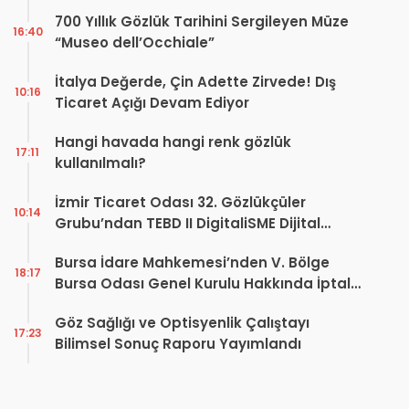
700 Yıllık Gözlük Tarihini Sergileyen Müze
16:40
“Museo dell’Occhiale”
İtalya Değerde, Çin Adette Zirvede! Dış
10:16
Ticaret Açığı Devam Ediyor
Hangi havada hangi renk gözlük
17:11
kullanılmalı?
İzmir Ticaret Odası 32. Gözlükçüler
10:14
Grubu’ndan TEBD II DigitaliSME Dijital
Dönüşüm Projesi açıklaması
Bursa İdare Mahkemesi’nden V. Bölge
18:17
Bursa Odası Genel Kurulu Hakkında İptal
Kararı
Göz Sağlığı ve Optisyenlik Çalıştayı
17:23
Bilimsel Sonuç Raporu Yayımlandı