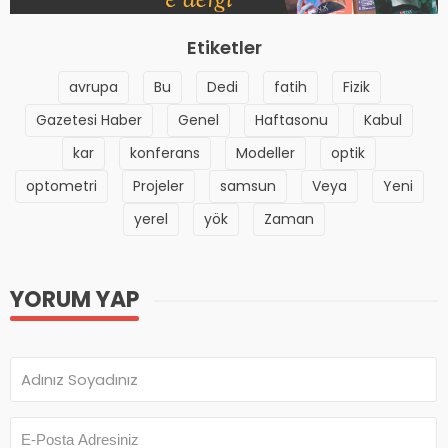
Etiketler
avrupa
Bu
Dedi
fatih
Fizik
Gazetesi Haber
Genel
Haftasonu
Kabul
kar
konferans
Modeller
optik
optometri
Projeler
samsun
Veya
Yeni
yerel
yök
Zaman
YORUM YAP