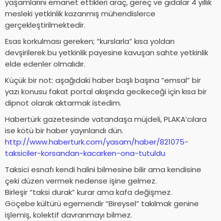
yaşamlarını emanet ettikleri araç, gereç ve gıdalar 4 yıllık
mesleki yetkinlik kazanmış mühendislerce
gerçekleştirilmektedir.
Esas korkulması gereken; “kurslarla” kısa yoldan
devşirilerek bu yetkinlik payesine kavuşan sahte yetkinlik
elde edenler olmalıdır.
Küçük bir not: aşağıdaki haber başlı başına “emsal” bir
yazı konusu fakat portal akışında gecikeceği için kısa bir
dipnot olarak aktarmak istedim.
Habertürk gazetesinde vatandaşa müjdeli, PLAKA’cılara
ise kötü bir haber yayınlandı dün.
http://www.haberturk.com/yasam/haber/821075-
taksiciler-korsandan-kacarken-ona-tutuldu
Taksici esnafı kendi halini bilmesine bilir ama kendisine
çeki düzen vermek nedense işine gelmez.
Birleşir “taksi durak” kurar ama kafa değişmez.
Göçebe kültürü egemendir “Bireysel” takılmak genine
işlemiş, kolektif davranmayı bilmez.