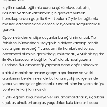
4 yıllık mesleki eğitimle sorunu çözümleyecek bir iş
kolunda yetkinlik kazanmak için gereksiz yüksek
hendikaplardan geçirilip 6 + 1 toplam 7 yıllık bir eğitimle
meslek edindirmek ne derece rasyoneldir sorgulanması
gerekir.
Optometriden endişe duyanlar bu eğitimin ancak Tıp
fakültesi bünyesinde “saygınlık, ciddiyet kazanıp tehdit
usuru içermeyeceği ” varsayımı ile hareket ediyorsa;
optometri biliminin gerektirdiği müfredatı, 4 yıllık bir eğitim
ile Göz kürsüsüne bağlı bir “dal” olarak nasıl çözeriz
üzerinde fikir cimnastiği yapması daha doğru olacaktır.
Kaldı ki meslek adamının çalışma şartlarının ve yetki
alanlarının belirlenmesi de bu kanuni çalışma içerisinde
yapılır ve endişeler giderilebilir. Önemli olan ihtiyacın doğru
yöntemle karşılanmasıdır
4 yıllık eğitimi küçümseyenler unutmamalıdırlar ki, uçtukları
uçaklar, bindikleri araçlar, yaşadıkları kule binalar kısaca