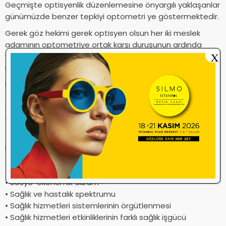
Geçmişte optisyenlik düzenlemesine önyargılı yaklaşanlar
günümüzde benzer tepkiyi optometri ye göstermektedir.
Gerek göz hekimi gerek optisyen olsun her iki meslek
adamının optometriye ortak karşı duruşunun ardında
X
yatan gerçek, mesleki haklarının ve gelirlerinin organize bir
rant grubuna aktarılma endişesine kapılmış olmalarıdır.
MEDINE’nin ekteki çalışması incelendiğinde görüleceği gibi
tıp eğitiminde niteliğin geliştirilmesi ve evrensel
standartların ortak bir spesifikasyona bağlanma çabası
ve sorunlara çözüm önermesinin satır aralarında bölgesel
farklılıklar kabullenilerek konuya dikkat çekilmektedir.
Bu farklılıklar :
• Öğretim geleneği
• Kültürel alt yapı
• Sosyo-ekonomik durum
• Sağlık ve hastalık spektrumu
• Sağlık hizmetleri sistemlerinin örgütlenmesi
• Sağlık hizmetleri etkinliklerinin farklı sağlık işgücü