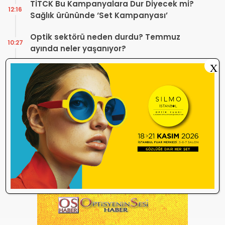
TİTCK Bu Kampanyalara Dur Diyecek mi?
12:16
Sağlık ürününde ‘Set Kampanyası’
Optik sektörü neden durdu? Temmuz
10:27
ayında neler yaşanıyor?
X
ÜTS’de Miadı Dolan Gözlük Çerçeveleri
09:54
SGK İşlemlerini Engelliyor!