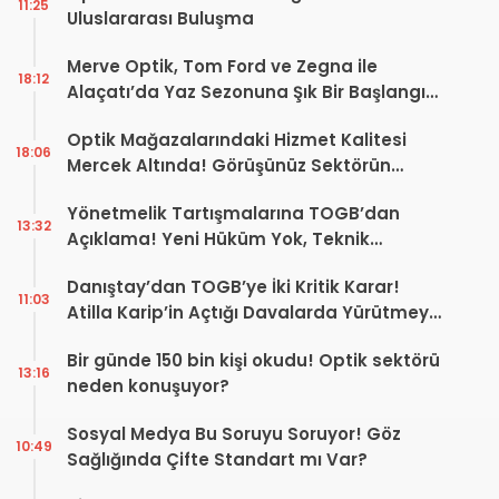
11:25
Uluslararası Buluşma
Merve Optik, Tom Ford ve Zegna ile
18:12
Alaçatı’da Yaz Sezonuna Şık Bir Başlangıç ​​
Yaptı
Optik Mağazalarındaki Hizmet Kalitesi
18:06
Mercek Altında! Görüşünüz Sektörün
Geleceğini Şekillendirebilir
Yönetmelik Tartışmalarına TOGB’dan
13:32
Açıklama! Yeni Hüküm Yok, Teknik
Düzenleme Var
Danıştay’dan TOGB’ye İki Kritik Karar!
11:03
Atilla Karip’in Açtığı Davalarda Yürütmeyi
Durdurma Kararı
Bir günde 150 bin kişi okudu! Optik sektörü
13:16
neden konuşuyor?
Sosyal Medya Bu Soruyu Soruyor! Göz
10:49
Sağlığında Çifte Standart mı Var?