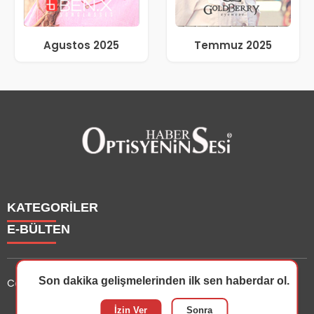
Agustos 2025
Temmuz 2025
KATEGORİLER
E-BÜLTEN
Haberler
Yazarlarımız
Son dakika gelişmelerinden ilk sen haberdar ol.
Copyright © 2025 OptisyeninSesi Tüm Hakları Saklıdır.
Etkinlik
Optisyen
optisyeninsesi.com
e-bültenine abone olarak, tarafınıza
İzin Ver
Sonra