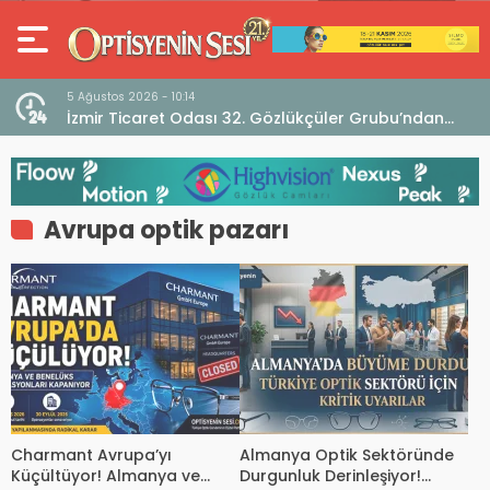
5 Ağustos 2026 - 10:14
İzmir Ticaret Odası 32. Gözlükçüler Grubu’ndan
TEBD II DigitaliSME Dijital Dönüşüm Projesi açıklaması
Avrupa optik pazarı
Charmant Avrupa’yı
Almanya Optik Sektöründe
Küçültüyor! Almanya ve
Durgunluk Derinleşiyor!