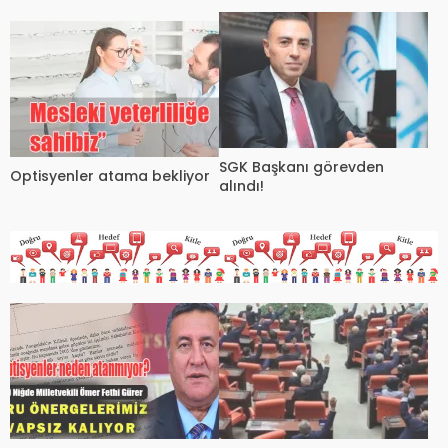
Hüseyin Çelik Atandı
Karaca Oldu
SGK Başkanı görevden
Optisyenler atama bekliyor
alındı!