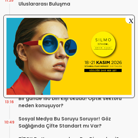
11:25
Uluslararası Buluşma
Merve Optik, Tom Ford ve Zegna ile
X
18:12
Alaçatı’da Yaz Sezonuna Şık Bir Başlangıç ​​
Yaptı
Optik Mağazalarındaki Hizmet Kalitesi
18:06
Mercek Altında! Görüşünüz Sektörün
Geleceğini Şekillendirebilir
Yönetmelik Tartışmalarına TOGB’dan
13:32
Açıklama! Yeni Hüküm Yok, Teknik
Düzenleme Var
Danıştay’dan TOGB’ye İki Kritik Karar!
11:03
Atilla Karip’in Açtığı Davalarda Yürütmeyi
Durdurma Kararı
Bir günde 150 bin kişi okudu! Optik sektörü
13:16
neden konuşuyor?
Sosyal Medya Bu Soruyu Soruyor! Göz
10:49
Sağlığında Çifte Standart mı Var?