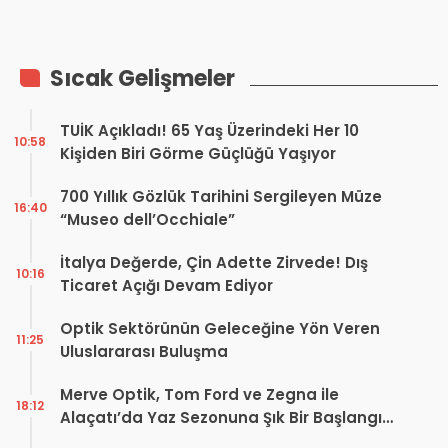
Sıcak Gelişmeler
TUİK Açıkladı! 65 Yaş Üzerindeki Her 10
10:58
Kişiden Biri Görme Güçlüğü Yaşıyor
700 Yıllık Gözlük Tarihini Sergileyen Müze
16:40
“Museo dell’Occhiale”
İtalya Değerde, Çin Adette Zirvede! Dış
10:16
Ticaret Açığı Devam Ediyor
Optik Sektörünün Geleceğine Yön Veren
11:25
Uluslararası Buluşma
Merve Optik, Tom Ford ve Zegna ile
18:12
Alaçatı’da Yaz Sezonuna Şık Bir Başlangıç ​​
Yaptı