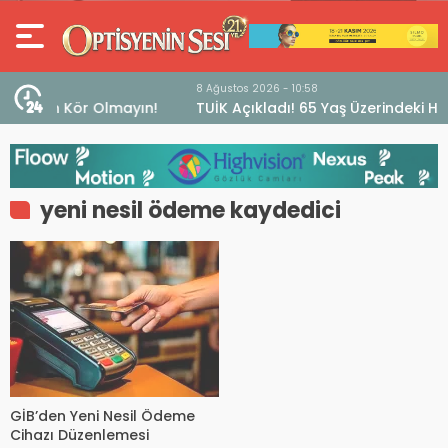
8 Ağustos 2026 - 10:58
ın!
TUİK Açıkladı! 65 Yaş Üzerindeki Her 10 Kişiden Biri
Görme Güçlüğü Yaşıyor
yeni nesil ödeme kaydedici
GİB’den Yeni Nesil Ödeme
Cihazı Düzenlemesi