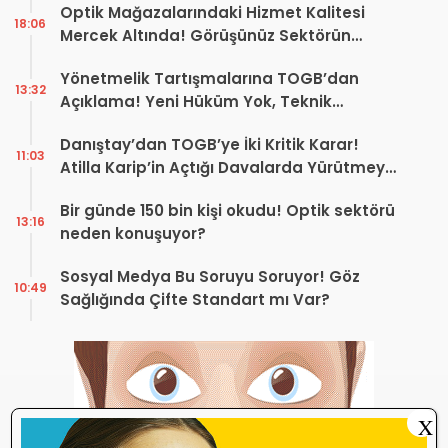
Optik Mağazalarındaki Hizmet Kalitesi
18:06
Mercek Altında! Görüşünüz Sektörün
Geleceğini Şekillendirebilir
Yönetmelik Tartışmalarına TOGB’dan
13:32
Açıklama! Yeni Hüküm Yok, Teknik
Düzenleme Var
Danıştay’dan TOGB’ye İki Kritik Karar!
11:03
Atilla Karip’in Açtığı Davalarda Yürütmeyi
Durdurma Kararı
Bir günde 150 bin kişi okudu! Optik sektörü
13:16
neden konuşuyor?
Sosyal Medya Bu Soruyu Soruyor! Göz
10:49
Sağlığında Çifte Standart mı Var?
X