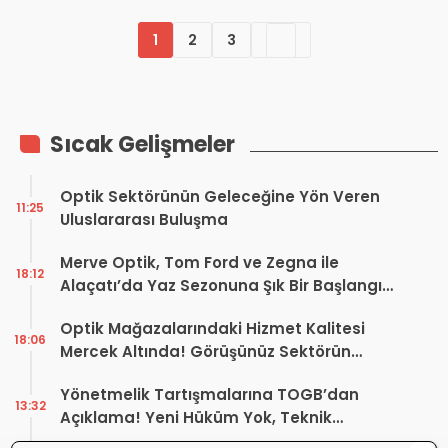
1
2
3
Sıcak Gelişmeler
Optik Sektörünün Geleceğine Yön Veren
11:25
Uluslararası Buluşma
Merve Optik, Tom Ford ve Zegna ile
18:12
Alaçatı’da Yaz Sezonuna Şık Bir Başlangıç ​​
Yaptı
Optik Mağazalarındaki Hizmet Kalitesi
18:06
Mercek Altında! Görüşünüz Sektörün
Geleceğini Şekillendirebilir
Yönetmelik Tartışmalarına TOGB’dan
13:32
Açıklama! Yeni Hüküm Yok, Teknik
Düzenleme Var