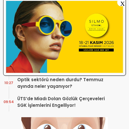
X
Danıştay’dan TOGB’ye İki Kritik Karar!
11:03
Atilla Karip’in Açtığı Davalarda Yürütmeyi
Durdurma Kararı
Bir günde 150 bin kişi okudu! Optik sektörü
13:16
neden konuşuyor?
Sosyal Medya Bu Soruyu Soruyor! Göz
10:49
Sağlığında Çifte Standart mı Var?
TİTCK Bu Kampanyalara Dur Diyecek mi?
12:16
Sağlık ürününde ‘Set Kampanyası’
Optik sektörü neden durdu? Temmuz
10:27
ayında neler yaşanıyor?
ÜTS’de Miadı Dolan Gözlük Çerçeveleri
09:54
SGK İşlemlerini Engelliyor!