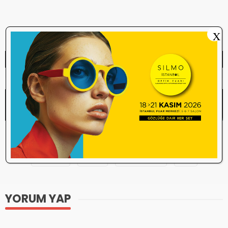
Metin Turanlı
X
Yazarın diğer yazılarını okumak için tıklayınız
Etiketler
Arkadaş
Gece
Motivasyon
yaz
YORUM YAP