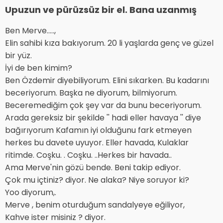
Upuzun ve pürüzsüz bir el. Bana uzanmış
Ben Merve.....,
Elin sahibi kıza bakıyorum. 20 li yaşlarda genç ve güzel
bir yüz.
İyi de ben kimim?
Ben Özdemir diyebiliyorum. Elini sıkarken. Bu kadarını
beceriyorum. Başka ne diyorum, bilmiyorum.
Beceremediğim çok şey var da bunu beceriyorum.
Arada gereksiz bir şekilde '' hadi eller havaya '' diye
bağırıyorum Kafamın iyi olduğunu fark etmeyen
herkes bu davete uyuyor. Eller havada, Kulaklar
ritimde. Coşku. . Coşku. ..Herkes bir havada..
Ama Merve'nin gözü bende. Beni takip ediyor.
Çok mu içtiniz? diyor. Ne alaka? Niye soruyor ki?
Yoo diyorum,.
Merve , benim oturduğum sandalyeye eğiliyor,
Kahve ister misiniz ? diyor.