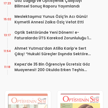
Göz Sağlığı ve Optisyenlik Çalıştayı
17:23
Bilimsel Sonuç Raporu Yayımlandı
Meslektaşımız Yunus Öziç’in Acı Günü!
15:02
Kıymetli Annesi Zaika Öziç Vefat Etti
Optik Sektöründe Yeni Dönem! e-
13:17
Faturalarda ÜTS Karekod Zorunluluğu 1
Ekim 2026’da Başlıyor
Ahmet Yutmaz’dan Atilla Karip’e Sert
11:54
Çıkış! “Hukuki Süreçler Dışında Sektöre
Kazandırdığınız Tek Bir Proje Var mı?”
Kepez’de 35 Bin Öğrenciye Ücretsiz Göz
11:18
Muayenesi! 200 Okulda Erken Teşhis
Çalışması