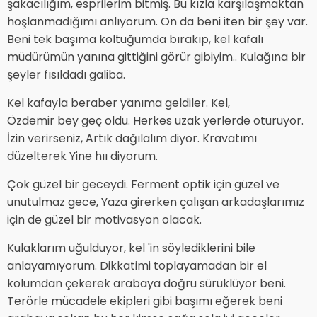
şakacılığım, esprilerim bitmiş. Bu kızla karşılaşmaktan
hoşlanmadığımı anlıyorum. On da beni iten bir şey var.
Beni tek başıma koltuğumda bırakıp, kel kafalı
müdürümün yanına gittiğini görür gibiyim.. Kulağına bir
şeyler fısıldadı galiba.
Kel kafayla beraber yanıma geldiler. Kel,
Özdemir bey geç oldu. Herkes uzak yerlerde oturuyor.
İzin verirseniz, Artık dağılalım diyor. Kravatımı
düzelterek Yine hıı diyorum.
Çok güzel bir geceydi. Ferment optik için güzel ve
unutulmaz gece, Yaza girerken çalışan arkadaşlarımız
için de güzel bir motivasyon olacak.
Kulaklarım uğulduyor, kel 'in söylediklerini bile
anlayamıyorum. Dikkatimi toplayamadan bir el
kolumdan çekerek arabaya doğru sürüklüyor beni.
Terörle mücadele ekipleri gibi başımı eğerek beni