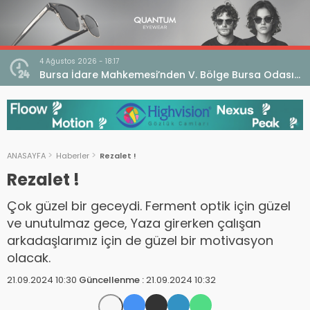
4 Ağustos 2026 - 18:17
an
Bursa İdare Mahkemesi’nden V. Bölge Bursa Odası
klaması
Genel Kurulu Hakkında İptal Kararı
ANASAYFA
Haberler
Rezalet !
Rezalet !
Çok güzel bir geceydi. Ferment optik için güzel
ve unutulmaz gece, Yaza girerken çalışan
arkadaşlarımız için de güzel bir motivasyon
olacak.
21.09.2024 10:30
Güncellenme :
21.09.2024 10:32