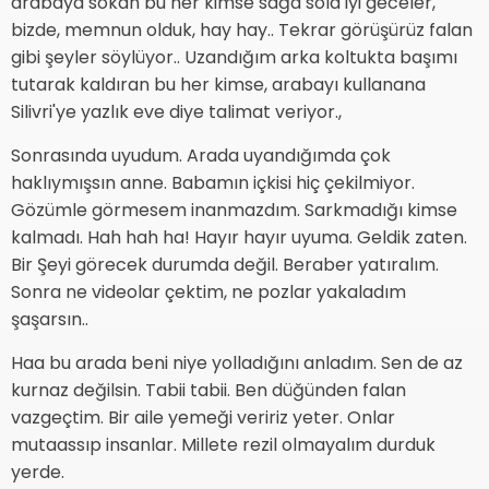
arabaya sokan bu her kimse sağa sola iyi geceler,
bizde, memnun olduk, hay hay.. Tekrar görüşürüz falan
gibi şeyler söylüyor.. Uzandığım arka koltukta başımı
tutarak kaldıran bu her kimse, arabayı kullanana
Silivri'ye yazlık eve diye talimat veriyor.,
Sonrasında uyudum. Arada uyandığımda çok
haklıymışsın anne. Babamın içkisi hiç çekilmiyor.
Gözümle görmesem inanmazdım. Sarkmadığı kimse
kalmadı. Hah hah ha! Hayır hayır uyuma. Geldik zaten.
Bir Şeyi görecek durumda değil. Beraber yatıralım.
Sonra ne videolar çektim, ne pozlar yakaladım
şaşarsın..
Haa bu arada beni niye yolladığını anladım. Sen de az
kurnaz değilsin. Tabii tabii. Ben düğünden falan
vazgeçtim. Bir aile yemeği veririz yeter. Onlar
mutaassıp insanlar. Millete rezil olmayalım durduk
yerde.