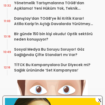
Yönetmelik Tartışmalarına TOGB’dan
13:32
Açıklama! Yeni Hüküm Yok, Teknik
Düzenleme Var
Danıştay’dan TOGB’ye İki Kritik Karar!
11:03
Atilla Karip’in Açtığı Davalarda Yürütmeyi
Durdurma Kararı
Bir günde 150 bin kişi okudu! Optik sektörü
13:16
neden konuşuyor?
Sosyal Medya Bu Soruyu Soruyor! Göz
10:49
Sağlığında Çifte Standart mı Var?
TİTCK Bu Kampanyalara Dur Diyecek mi?
12:16
Sağlık ürününde ‘Set Kampanyası’
X