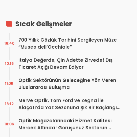
Optik Sektöründen
Sosyolojik Bir Okuma
Sıcak Gelişmeler
700 Yıllık Gözlük Tarihini Sergileyen Müze
16:40
“Museo dell’Occhiale”
İtalya Değerde, Çin Adette Zirvede! Dış
10:16
Ticaret Açığı Devam Ediyor
Optik Sektörünün Geleceğine Yön Veren
11:25
Uluslararası Buluşma
Merve Optik, Tom Ford ve Zegna ile
18:12
Alaçatı’da Yaz Sezonuna Şık Bir Başlangıç ​​
Yaptı
Optik Mağazalarındaki Hizmet Kalitesi
18:06
Mercek Altında! Görüşünüz Sektörün
Geleceğini Şekillendirebilir