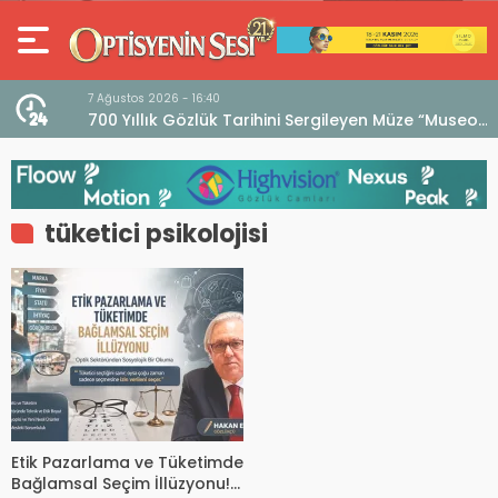
7 Ağustos 2026 - 16:40
iri
700 Yıllık Gözlük Tarihini Sergileyen Müze “Museo
dell’Occhiale”
tüketici psikolojisi
Etik Pazarlama ve Tüketimde
Bağlamsal Seçim İllüzyonu!