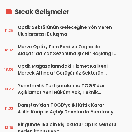
Sıcak Gelişmeler
Optik Sektörünün Geleceğine Yön Veren
11:25
Uluslararası Buluşma
Merve Optik, Tom Ford ve Zegna ile
18:12
Alaçatı’da Yaz Sezonuna Şık Bir Başlangıç ​​
Yaptı
Optik Mağazalarındaki Hizmet Kalitesi
18:06
Mercek Altında! Görüşünüz Sektörün
Geleceğini Şekillendirebilir
Yönetmelik Tartışmalarına TOGB’dan
13:32
Açıklama! Yeni Hüküm Yok, Teknik
Düzenleme Var
Danıştay’dan TOGB’ye İki Kritik Karar!
11:03
Atilla Karip’in Açtığı Davalarda Yürütmeyi
Durdurma Kararı
Bir günde 150 bin kişi okudu! Optik sektörü
13:16
neden konuşuyor?