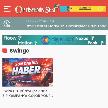
5 Ağustos 2026 - 10:14
İzmir Ticaret Odası 32. Gözlükçüler Grubu’ndan
TEBD II DigitaliSME Dijital Dönüşüm Projesi açıklaması
Swinge
SWİNG TE DÜNYA ÇAPINDA
BİR KAMPANYA COLOR YOUR
LİFE