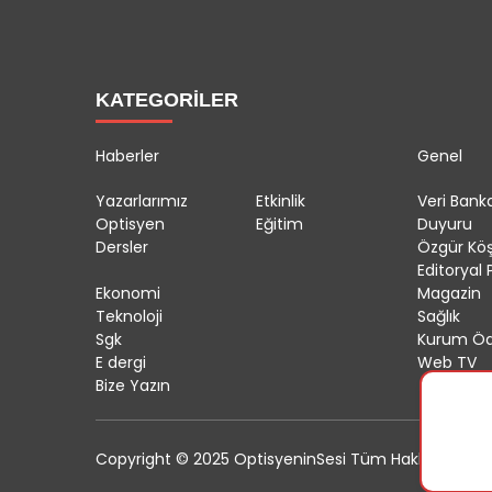
KATEGORİLER
Haberler
Genel
Yazarlarımız
Etkinlik
Veri Banka
Optisyen
Eğitim
Duyuru
Dersler
Özgür Kö
Editoryal P
Ekonomi
Magazin
Teknoloji
Sağlık
Sgk
Kurum Öd
E dergi
Web TV
Bize Yazın
Copyright © 2025 OptisyeninSesi Tüm Hakları Saklıdı