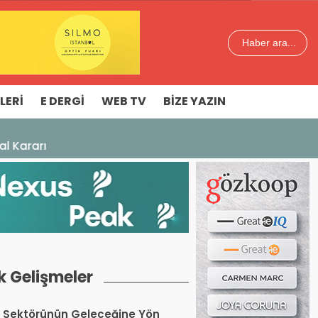
Haber ara...
LERI
E DERGI
WEB TV
BIZE YAZIN
k Gelişmeler
 Sektörünün Geleceğine Yön