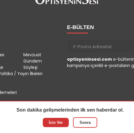
E-BÜLTEN
sı
Mevzuat
optisyeninsesi.com
e-bültenin
Gündem
kampanya içerikli e-postaların g
şe
Söyleşi
olitika / Yayın İlkeleri
emeleri
Son dakika gelişmelerinden ilk sen haberdar ol.
İzin Ver
Sonra
r.