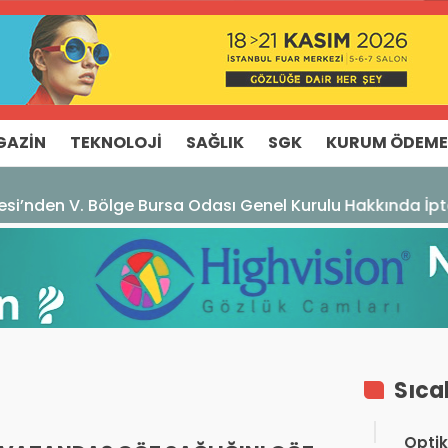
GAZIN
TEKNOLOJI
SAĞLIK
SGK
KURUM ÖDEME
rsa Odası Genel Kurulu Hakkında İptal Kararı
Sıca
Optik