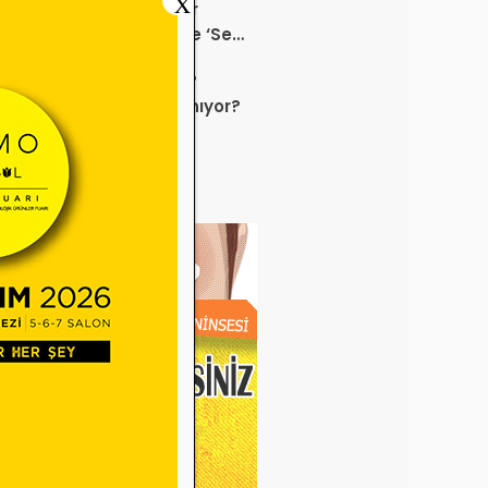
X
K Bu Kampanyalara Dur
ek mi? Sağlık ürününde ‘Set
anyası’
 sektörü neden durdu?
uz ayında neler yaşanıyor?
e Miadı Dolan Gözlük
veleri SGK İşlemlerini
liyor!