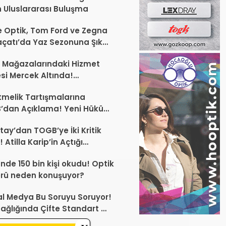
 Uluslararası Buluşma
 Optik, Tom Ford ve Zegna
laçatı’da Yaz Sezonuna Şık
şlangıç ​​Yaptı
 Mağazalarındaki Hizmet
esi Mercek Altında!
ünüz Sektörün Geleceğini
melik Tartışmalarına
endirebilir
’dan Açıklama! Yeni Hüküm
Teknik Düzenleme Var
tay’dan TOGB’ye İki Kritik
 Atilla Karip’in Açtığı
larda Yürütmeyi Durdurma
ünde 150 bin kişi okudu! Optik
ı
rü neden konuşuyor?
l Medya Bu Soruyu Soruyor!
ağlığında Çifte Standart mı