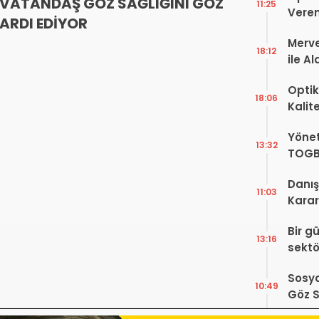
VATANDAŞ GÖZ SAĞLIĞINI GÖZ
11:25
Veren
ARDI EDİYOR
Merve
18:12
ile A
Bir Ba
Optik
18:06
Kalit
Görüş
Yönet
Şekill
13:32
TOGB
Yok, 
Danış
11:03
Karar!
Dava
Bir g
Karar
13:16
sektö
Sosya
10:49
Göz S
Var?