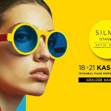
TİTC
12:16
Diyec
Kamp
Optik
10:27
Temm
ÜTS’d
09:54
Çerçe
Engel