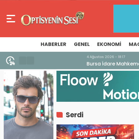
HABERLER
GENEL
EKONOMI
MA
4 Ağustos 2026 - 18:17
Bursa İdare Mahkemesi’nden V. Bölge Bu
Serdi