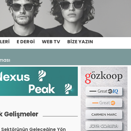
Haber ara...
LERI
E DERGI
WEB TV
BIZE YAZIN
aması
k Gelişmeler
 Sektörünün Geleceğine Yön