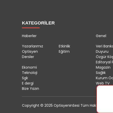
KATEGORİLER
Haberler
Genel
Yazarlarımız
Etkinlik
Veri Banka
Optisyen
Eğitim
Duyuru
Dersler
Özgür Kö
Editoryal P
Ekonomi
Magazin
Teknoloji
Sağlık
Sgk
Kurum Öd
E dergi
Web TV
Bize Yazın
Copyright © 2025 OptisyeninSesi Tüm Hakları Saklıdı