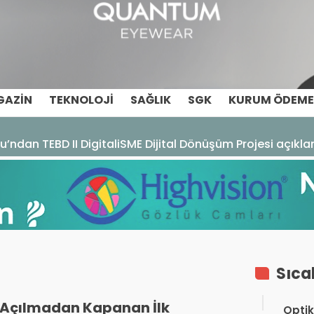
GAZIN
TEKNOLOJI
SAĞLIK
SGK
KURUM ÖDEME
u’ndan TEBD II DigitaliSME Dijital Dönüşüm Projesi açıkl
Sıca
Açılmadan Kapanan İlk
Optik