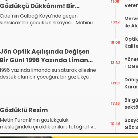
11:25
Gözlükçü Dükkânım! Bir
Veren
Çocukluk ve Köy Hikâyesi
Cide’nin Gülbağ Köyü’nde geçen
Merve
sımsıcak bir çocukluk hikâyesi… Mahinur,
18:12
ile A
Zeynel ve eski bir ahırda kurulan hayali
Bir Ba
gözlükçü dükkânı. Dostluğun,
Optik
masumiyetin ve köy yaşamının
18:06
Kalit
unutulmaz anıları.
Jön Optik Açılışında Değişen
Görüş
Bir Gün! 1996 Yazında Limanda
Yönet
Şekill
13:32
TOGB
Su Satan Bir Çocuk
1996 yazında limanda su satarak ailesine
Yok, 
destek olan bir çocuğun, bir gözlükçü
Danış
açılışında yaşadığı unutulmaz
11:03
Karar!
karşılaşma ve annesine götürdüğü bir
Dava
demet çiçeğin dokunaklı hikâyesi.
Bir g
Karar
13:16
sektö
Gözlüklü Resim
Metin Turanlı’nın gözlükçülük
Sosya
10:49
mesleğindeki çıraklık anıları, fotoğraf ve
Göz S
optik hikâyeleri ile kurumsallaşma
Var?