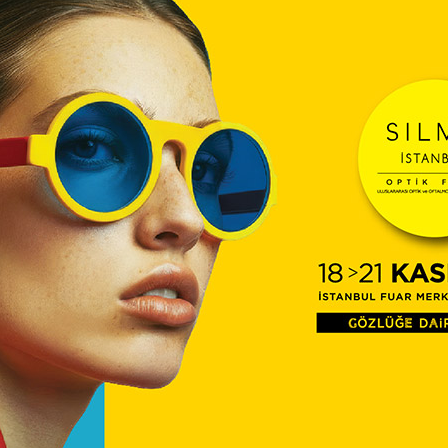
sürecini anlattığı nostaljik ve samimi
TİTC
12:16
öykü.
Diyec
Kamp
Optik
10:27
Temm
ÜTS’d
09:54
Çerçe
Engel