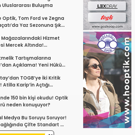
 Uluslararası Buluşma
 Optik, Tom Ford ve Zegna
laçatı’da Yaz Sezonuna Şık
şlangıç ​​Yaptı
 Mağazalarındaki Hizmet
esi Mercek Altında!
ünüz Sektörün Geleceğini
melik Tartışmalarına
endirebilir
’dan Açıklama! Yeni Hüküm
Teknik Düzenleme Var
tay’dan TOGB’ye İki Kritik
 Atilla Karip’in Açtığı
larda Yürütmeyi Durdurma
ünde 150 bin kişi okudu! Optik
ı
rü neden konuşuyor?
l Medya Bu Soruyu Soruyor!
ağlığında Çifte Standart mı