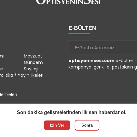
E-BÜLTEN
sı
Mevzuat
optisyeninsesi.com
e-bültenin
Gündem
kampanya içerikli e-postaların g
şe
Söyleşi
olitika / Yayın İlkeleri
emeleri
Son dakika gelişmelerinden ilk sen haberdar ol.
İzin Ver
Sonra
r.