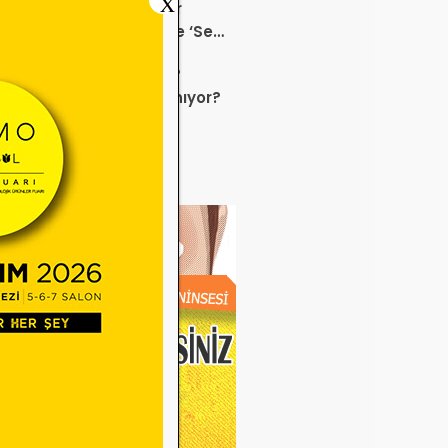
X
K Bu Kampanyalara Dur
ek mi? Sağlık ürününde ‘Set
anyası’
 sektörü neden durdu?
uz ayında neler yaşanıyor?
e Miadı Dolan Gözlük
veleri SGK İşlemlerini
liyor!