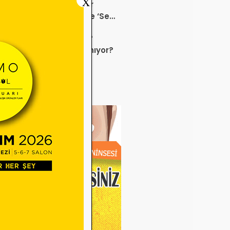
X
K Bu Kampanyalara Dur
ek mi? Sağlık ürününde ‘Set
anyası’
 sektörü neden durdu?
uz ayında neler yaşanıyor?
e Miadı Dolan Gözlük
veleri SGK İşlemlerini
liyor!