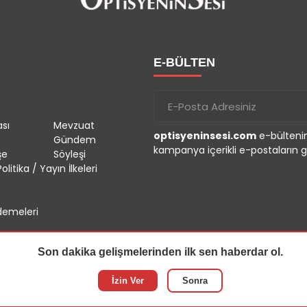
E-BÜLTEN
sı
Mevzuat
optisyeninsesi.com
e-bültenin
Gündem
kampanya içerikli e-postaların g
şe
Söyleşi
olitika / Yayın İlkeleri
emeleri
Son dakika gelişmelerinden ilk sen haberdar ol.
İzin Ver
Sonra
r.