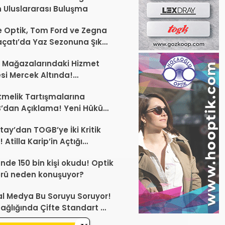
 Uluslararası Buluşma
 Optik, Tom Ford ve Zegna
laçatı’da Yaz Sezonuna Şık
şlangıç ​​Yaptı
 Mağazalarındaki Hizmet
esi Mercek Altında!
ünüz Sektörün Geleceğini
melik Tartışmalarına
endirebilir
’dan Açıklama! Yeni Hüküm
Teknik Düzenleme Var
tay’dan TOGB’ye İki Kritik
 Atilla Karip’in Açtığı
larda Yürütmeyi Durdurma
ünde 150 bin kişi okudu! Optik
ı
rü neden konuşuyor?
l Medya Bu Soruyu Soruyor!
ağlığında Çifte Standart mı