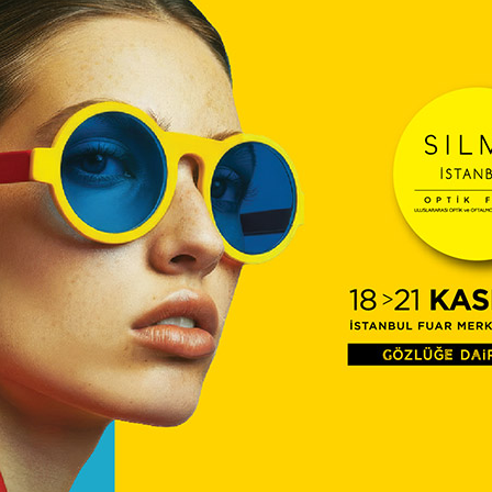
TİTC
12:16
Diyec
Kamp
Optik
10:27
Temm
ÜTS’d
09:54
Çerçe
Engel