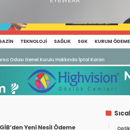
GAZIN
TEKNOLOJI
SAĞLIK
SGK
KURUM ÖDEME
rsa Odası Genel Kurulu Hakkında İptal Kararı
Sıca
GİB’den Yeni Nesil Ödeme
Optik