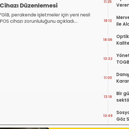
11:25
Cihazı Düzenlemesi
Veren
“GİB, perakende işletmeler için yeni nesil
Merve
POS cihazı zorunluluğunu açıkladı.
18:12
ile A
Güvenli mobil ödemeler ve istisnalarla
Bir Ba
ilgili tüm detaylar bu haberde.”
Optik
18:06
Kalit
Görüş
Yönet
Şekill
13:32
TOGB
Yok, 
Danış
11:03
Karar!
Dava
Bir g
Karar
13:16
sektö
Sosya
10:49
Göz S
Var?