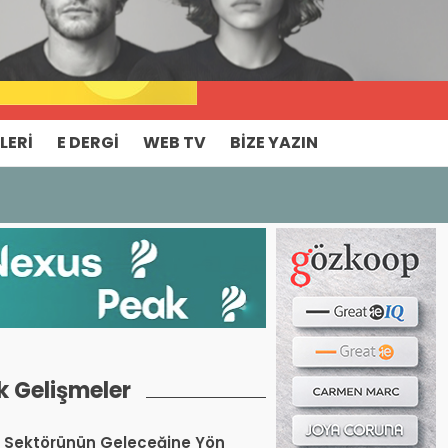
Haber ara...
LERI
E DERGI
WEB TV
BIZE YAZIN
k Gelişmeler
 Sektörünün Geleceğine Yön