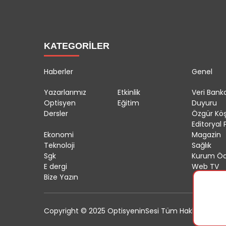
KATEGORİLER
Haberler
Genel
Yazarlarımız
Etkinlik
Veri Banka
Optisyen
Eğitim
Duyuru
Dersler
Özgür Kö
Editoryal P
Ekonomi
Magazin
Teknoloji
Sağlık
Sgk
Kurum Öd
E dergi
Web TV
Bize Yazın
Copyright © 2025 OptisyeninSesi Tüm Hakları Saklıdı