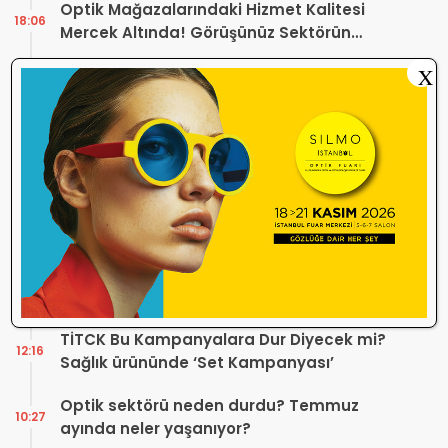
Optik Mağazalarındaki Hizmet Kalitesi
18:06
Mercek Altında! Görüşünüz Sektörün
Geleceğini Şekillendirebilir
X
Yönetmelik Tartışmalarına TOGB’dan
13:32
Açıklama! Yeni Hüküm Yok, Teknik
Düzenleme Var
Danıştay’dan TOGB’ye İki Kritik Karar!
11:03
Atilla Karip’in Açtığı Davalarda Yürütmeyi
Durdurma Kararı
Bir günde 150 bin kişi okudu! Optik sektörü
13:16
neden konuşuyor?
Sosyal Medya Bu Soruyu Soruyor! Göz
10:49
Sağlığında Çifte Standart mı Var?
TİTCK Bu Kampanyalara Dur Diyecek mi?
12:16
Sağlık ürününde ‘Set Kampanyası’
Optik sektörü neden durdu? Temmuz
10:27
ayında neler yaşanıyor?