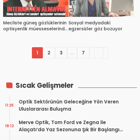
Mecliste güneş gözlüklerinin
Sosyal medyadaki
optisyenlik müesseselerinde
egzersizler göz bozuyor
satılması gündeme geldi
1
2
3
…
7
Sıcak Gelişmeler
Optik Sektörünün Geleceğine Yön Veren
11:25
Uluslararası Buluşma
Merve Optik, Tom Ford ve Zegna ile
18:12
Alaçatı’da Yaz Sezonuna Şık Bir Başlangıç ​​
Yaptı