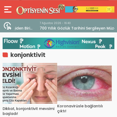
7 Ağustos 2026 - 16:40
iri
700 Yıllık Gözlük Tarihini Sergileyen Müze “Museo
dell’Occhiale”
konjonktivit
Koronavirüsle bağlantılı
Dikkat, konjonktivit mevsimi
çıktı!
başladı!