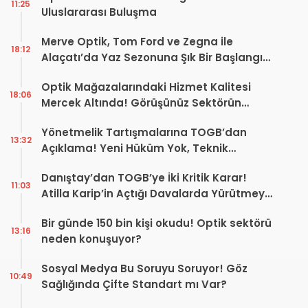
11:25
Uluslararası Buluşma
Merve Optik, Tom Ford ve Zegna ile
18:12
Alaçatı’da Yaz Sezonuna Şık Bir Başlangıç ​​
Yaptı
Optik Mağazalarındaki Hizmet Kalitesi
18:06
Mercek Altında! Görüşünüz Sektörün
Geleceğini Şekillendirebilir
Yönetmelik Tartışmalarına TOGB’dan
13:32
Açıklama! Yeni Hüküm Yok, Teknik
Düzenleme Var
Danıştay’dan TOGB’ye İki Kritik Karar!
11:03
Atilla Karip’in Açtığı Davalarda Yürütmeyi
Durdurma Kararı
Bir günde 150 bin kişi okudu! Optik sektörü
13:16
neden konuşuyor?
Sosyal Medya Bu Soruyu Soruyor! Göz
10:49
Sağlığında Çifte Standart mı Var?