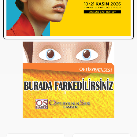
Sosyal Medya Bu Soruyu Soruyor! Göz
10:49
Sağlığında Çifte Standart mı Var?
TİTCK Bu Kampanyalara Dur Diyecek mi?
12:16
Sağlık ürününde ‘Set Kampanyası’