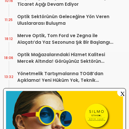
10:16
Ticaret Açığı Devam Ediyor
Optik Sektörünün Geleceğine Yön Veren
11:25
Uluslararası Buluşma
Merve Optik, Tom Ford ve Zegna ile
18:12
Alaçatı’da Yaz Sezonuna Şık Bir Başlangıç ​​
Yaptı
Optik Mağazalarındaki Hizmet Kalitesi
18:06
Mercek Altında! Görüşünüz Sektörün
Geleceğini Şekillendirebilir
Yönetmelik Tartışmalarına TOGB’dan
13:32
Açıklama! Yeni Hüküm Yok, Teknik
Düzenleme Var
Danıştay’dan TOGB’ye İki Kritik Karar!
X
11:03
Atilla Karip’in Açtığı Davalarda Yürütmeyi
Durdurma Kararı
Bir günde 150 bin kişi okudu! Optik sektörü
13:16
neden konuşuyor?