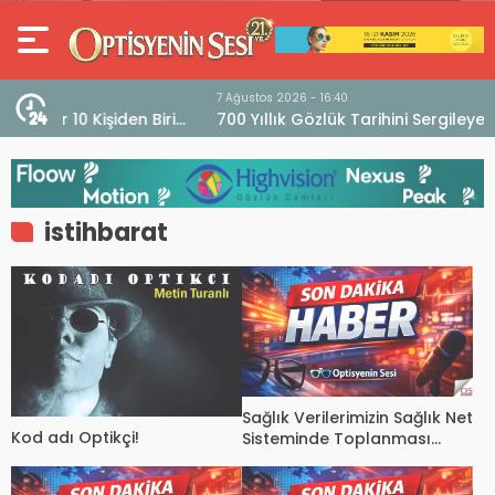
7 Ağustos 2026 - 16:40
iri
700 Yıllık Gözlük Tarihini Sergileyen Müze “Museo
dell’Occhiale”
istihbarat
Sağlık Verilerimizin Sağlık Net
Kod adı Optikçi!
Sisteminde Toplanması
Durdurulsun.