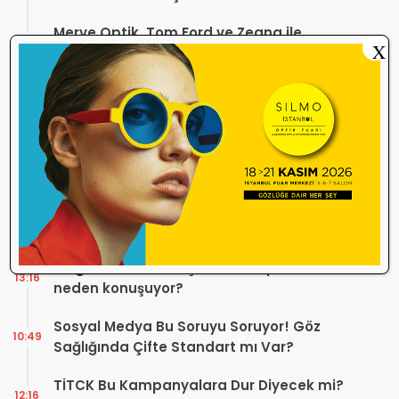
Merve Optik, Tom Ford ve Zegna ile
18:12
X
Alaçatı’da Yaz Sezonuna Şık Bir Başlangıç ​​
Yaptı
Optik Mağazalarındaki Hizmet Kalitesi
18:06
Mercek Altında! Görüşünüz Sektörün
Geleceğini Şekillendirebilir
Yönetmelik Tartışmalarına TOGB’dan
13:32
Açıklama! Yeni Hüküm Yok, Teknik
Düzenleme Var
Danıştay’dan TOGB’ye İki Kritik Karar!
11:03
Atilla Karip’in Açtığı Davalarda Yürütmeyi
Durdurma Kararı
Bir günde 150 bin kişi okudu! Optik sektörü
13:16
neden konuşuyor?
Sosyal Medya Bu Soruyu Soruyor! Göz
10:49
Sağlığında Çifte Standart mı Var?
TİTCK Bu Kampanyalara Dur Diyecek mi?
12:16