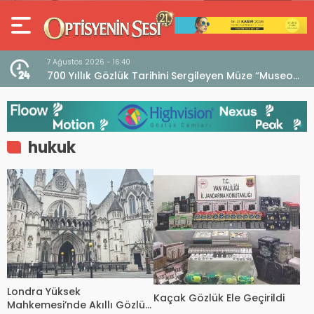
7 Ağustos 2026 - 16:40
iri
700 Yıllık Gözlük Tarihini Sergileyen Müze “Museo
dell’Occhiale”
hukuk
Londra Yüksek
Kaçak Gözlük Ele Geçirildi
Mahkemesi’nde Akıllı Gözlük