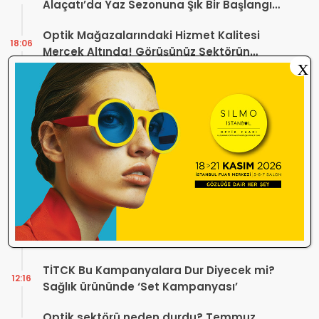
Alaçatı’da Yaz Sezonuna Şık Bir Başlangıç ​​
Yaptı
Optik Mağazalarındaki Hizmet Kalitesi
18:06
Mercek Altında! Görüşünüz Sektörün
X
Geleceğini Şekillendirebilir
Yönetmelik Tartışmalarına TOGB’dan
13:32
Açıklama! Yeni Hüküm Yok, Teknik
Düzenleme Var
Danıştay’dan TOGB’ye İki Kritik Karar!
11:03
Atilla Karip’in Açtığı Davalarda Yürütmeyi
Durdurma Kararı
Bir günde 150 bin kişi okudu! Optik sektörü
13:16
neden konuşuyor?
Sosyal Medya Bu Soruyu Soruyor! Göz
10:49
Sağlığında Çifte Standart mı Var?
TİTCK Bu Kampanyalara Dur Diyecek mi?
12:16
Sağlık ürününde ‘Set Kampanyası’
Optik sektörü neden durdu? Temmuz