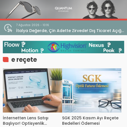
7 Ağustos 2026 - 10:16
seo
İtalya Değerde, Çin Adette Zirvede! Dış Ticaret Açığı
Devam Ediyor
e reçete
İnternetten Lens Satışı
SGK 2025 Kasım Ayı Reçete
Başlıyor! Optisyenlik
Bedelleri Ödemesi