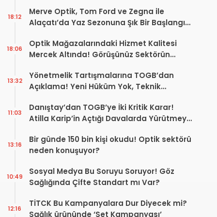
Merve Optik, Tom Ford ve Zegna ile
18:12
Alaçatı’da Yaz Sezonuna Şık Bir Başlangıç ​​
Yaptı
Optik Mağazalarındaki Hizmet Kalitesi
18:06
Mercek Altında! Görüşünüz Sektörün
Geleceğini Şekillendirebilir
Yönetmelik Tartışmalarına TOGB’dan
13:32
Açıklama! Yeni Hüküm Yok, Teknik
Düzenleme Var
Danıştay’dan TOGB’ye İki Kritik Karar!
11:03
Atilla Karip’in Açtığı Davalarda Yürütmeyi
Durdurma Kararı
Bir günde 150 bin kişi okudu! Optik sektörü
13:16
neden konuşuyor?
Sosyal Medya Bu Soruyu Soruyor! Göz
10:49
Sağlığında Çifte Standart mı Var?
TİTCK Bu Kampanyalara Dur Diyecek mi?
12:16
Sağlık ürününde ‘Set Kampanyası’