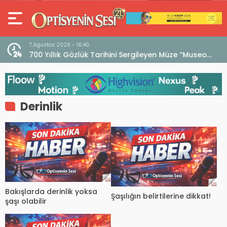
7 Ağustos 2026 - 16:40
iri
700 Yıllık Gözlük Tarihini Sergileyen Müze “Museo
dell’Occhiale”
Derinlik
Bakışlarda derinlik yoksa
Şaşılığın belirtilerine dikkat!
şaşı olabilir