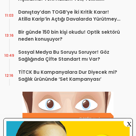
Düzenleme Var
Danıştay’dan TOGB’ye İki Kritik Karar!
11:03
Atilla Karip’in Açtığı Davalarda Yürütmeyi
Durdurma Kararı
Bir günde 150 bin kişi okudu! Optik sektörü
13:16
neden konuşuyor?
Sosyal Medya Bu Soruyu Soruyor! Göz
10:49
Sağlığında Çifte Standart mı Var?
TİTCK Bu Kampanyalara Dur Diyecek mi?
12:16
Sağlık ürününde ‘Set Kampanyası’
X