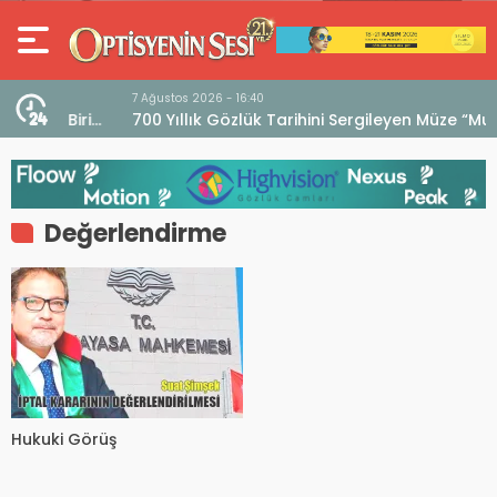
7 Ağustos 2026 - 16:40
iri
700 Yıllık Gözlük Tarihini Sergileyen Müze “Museo
dell’Occhiale”
Değerlendirme
Hukuki Görüş