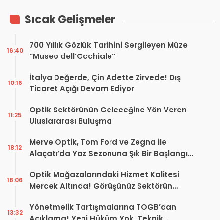
Sıcak Gelişmeler
700 Yıllık Gözlük Tarihini Sergileyen Müze
16:40
“Museo dell’Occhiale”
İtalya Değerde, Çin Adette Zirvede! Dış
10:16
Ticaret Açığı Devam Ediyor
Optik Sektörünün Geleceğine Yön Veren
11:25
Uluslararası Buluşma
Merve Optik, Tom Ford ve Zegna ile
18:12
Alaçatı’da Yaz Sezonuna Şık Bir Başlangıç ​​
Yaptı
Optik Mağazalarındaki Hizmet Kalitesi
18:06
Mercek Altında! Görüşünüz Sektörün
Geleceğini Şekillendirebilir
Yönetmelik Tartışmalarına TOGB’dan
13:32
Açıklama! Yeni Hüküm Yok, Teknik