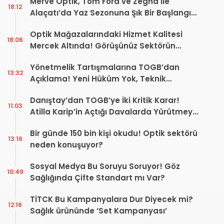
Merve Optik, Tom Ford ve Zegna ile
18:12
Alaçatı’da Yaz Sezonuna Şık Bir Başlangıç ​​
Yaptı
Optik Mağazalarındaki Hizmet Kalitesi
18:06
Mercek Altında! Görüşünüz Sektörün
Geleceğini Şekillendirebilir
Yönetmelik Tartışmalarına TOGB’dan
13:32
Açıklama! Yeni Hüküm Yok, Teknik
Düzenleme Var
Danıştay’dan TOGB’ye İki Kritik Karar!
11:03
Atilla Karip’in Açtığı Davalarda Yürütmeyi
Durdurma Kararı
Bir günde 150 bin kişi okudu! Optik sektörü
13:16
neden konuşuyor?
Sosyal Medya Bu Soruyu Soruyor! Göz
10:49
Sağlığında Çifte Standart mı Var?
TİTCK Bu Kampanyalara Dur Diyecek mi?
12:16
Sağlık ürününde ‘Set Kampanyası’