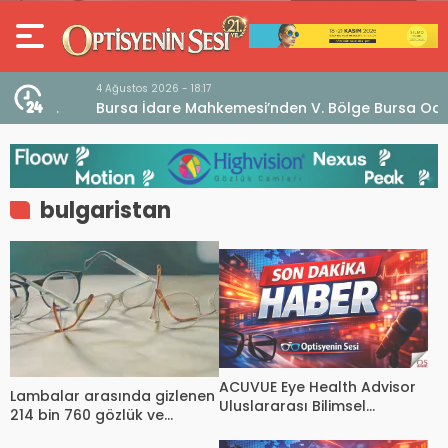
4 Ağustos 2026 - 18:17
an
Bursa İdare Mahkemesi’nden V. Bölge Bursa Odası
klaması
Genel Kurulu Hakkında İptal Kararı
bulgaristan
ACUVUE Eye Health Advisor
Lambalar arasında gizlenen
Uluslararası Bilimsel
214 bin 760 gözlük ve
Sempozyumu bu yıl ilk kez
aksesuar yakalandı
Türkiye’de