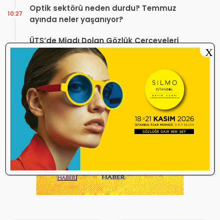
Optik sektörü neden durdu? Temmuz
10:27
ayında neler yaşanıyor?
ÜTS’de Miadı Dolan Gözlük Çerçeveleri
09:54
X
SGK İşlemlerini Engelliyor!