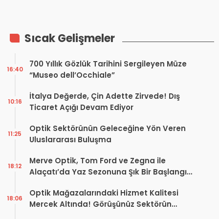
Sıcak Gelişmeler
700 Yıllık Gözlük Tarihini Sergileyen Müze
16:40
“Museo dell’Occhiale”
İtalya Değerde, Çin Adette Zirvede! Dış
10:16
Ticaret Açığı Devam Ediyor
Optik Sektörünün Geleceğine Yön Veren
11:25
Uluslararası Buluşma
Merve Optik, Tom Ford ve Zegna ile
18:12
Alaçatı’da Yaz Sezonuna Şık Bir Başlangıç ​​
Yaptı
Optik Mağazalarındaki Hizmet Kalitesi
18:06
Mercek Altında! Görüşünüz Sektörün
Geleceğini Şekillendirebilir