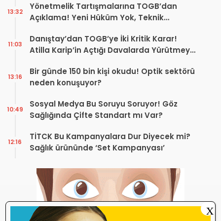
Yönetmelik Tartışmalarına TOGB’dan
13:32
Açıklama! Yeni Hüküm Yok, Teknik
Düzenleme Var
Danıştay’dan TOGB’ye İki Kritik Karar!
11:03
Atilla Karip’in Açtığı Davalarda Yürütmeyi
Durdurma Kararı
Bir günde 150 bin kişi okudu! Optik sektörü
13:16
neden konuşuyor?
Sosyal Medya Bu Soruyu Soruyor! Göz
10:49
Sağlığında Çifte Standart mı Var?
TİTCK Bu Kampanyalara Dur Diyecek mi?
12:16
Sağlık ürününde ‘Set Kampanyası’
X