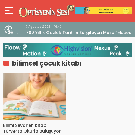
7 Ağustos 2026 - 16:40
iri
700 Yıllık Gözlük Tarihini Sergileyen Müze “Museo
dell’Occhiale”
bilimsel çocuk kitabı
Bilimi Sevdiren Kitap
TÜYAP’ta Okurla Buluşuyor