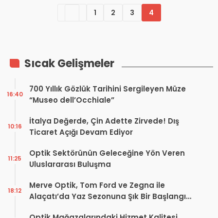
1
2
3
4
Sıcak Gelişmeler
700 Yıllık Gözlük Tarihini Sergileyen Müze
16:40
“Museo dell’Occhiale”
İtalya Değerde, Çin Adette Zirvede! Dış
10:16
Ticaret Açığı Devam Ediyor
Optik Sektörünün Geleceğine Yön Veren
11:25
Uluslararası Buluşma
Merve Optik, Tom Ford ve Zegna ile
18:12
Alaçatı’da Yaz Sezonuna Şık Bir Başlangıç ​​
Yaptı
Optik Mağazalarındaki Hizmet Kalitesi