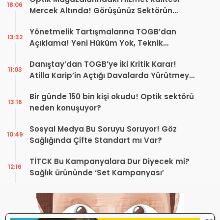
18:06
Mercek Altında! Görüşünüz Sektörün
Geleceğini Şekillendirebilir
Yönetmelik Tartışmalarına TOGB’dan
13:32
Açıklama! Yeni Hüküm Yok, Teknik
Düzenleme Var
Danıştay’dan TOGB’ye İki Kritik Karar!
11:03
Atilla Karip’in Açtığı Davalarda Yürütmeyi
Durdurma Kararı
Bir günde 150 bin kişi okudu! Optik sektörü
13:16
neden konuşuyor?
Sosyal Medya Bu Soruyu Soruyor! Göz
10:49
Sağlığında Çifte Standart mı Var?
TİTCK Bu Kampanyalara Dur Diyecek mi?
12:16
Sağlık ürününde ‘Set Kampanyası’