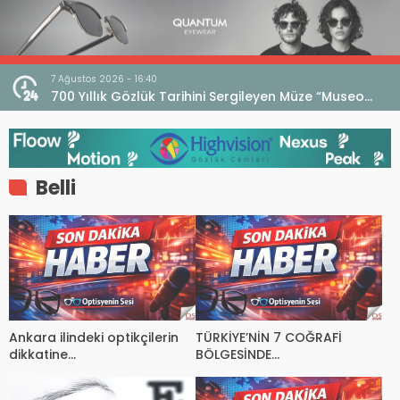
7 Ağustos 2026 - 16:40
iri
700 Yıllık Gözlük Tarihini Sergileyen Müze “Museo
dell’Occhiale”
Belli
Ankara ilindeki optikçilerin
TÜRKİYE’NİN 7 COĞRAFİ
dikkatine…
BÖLGESİNDE
MESLEKTAŞLARIMIZLA
TOPLANTI