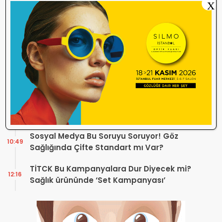
X
Optik Mağazalarındaki Hizmet Kalitesi
18:06
Mercek Altında! Görüşünüz Sektörün
Geleceğini Şekillendirebilir
Yönetmelik Tartışmalarına TOGB’dan
13:32
Açıklama! Yeni Hüküm Yok, Teknik
Düzenleme Var
Danıştay’dan TOGB’ye İki Kritik Karar!
11:03
Atilla Karip’in Açtığı Davalarda Yürütmeyi
Durdurma Kararı
Bir günde 150 bin kişi okudu! Optik sektörü
13:16
neden konuşuyor?
Sosyal Medya Bu Soruyu Soruyor! Göz
10:49
Sağlığında Çifte Standart mı Var?
TİTCK Bu Kampanyalara Dur Diyecek mi?
12:16
Sağlık ürününde ‘Set Kampanyası’