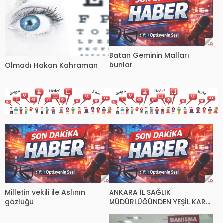
Batan Geminin Malları
bunlar
Olmadı Hakan Kahraman
Milletin vekili ile Aslının
ANKARA İL SAĞLIK
gözlüğü
MÜDÜRLÜĞÜNDEN YEŞİL KART
FATURALARINA AİT DUYURU