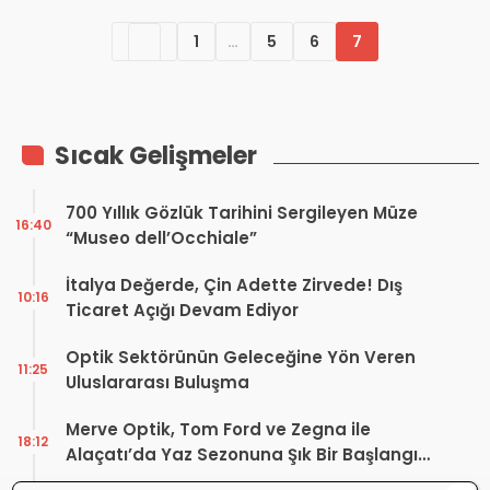
1
…
5
6
7
Sıcak Gelişmeler
700 Yıllık Gözlük Tarihini Sergileyen Müze
16:40
“Museo dell’Occhiale”
İtalya Değerde, Çin Adette Zirvede! Dış
10:16
Ticaret Açığı Devam Ediyor
Optik Sektörünün Geleceğine Yön Veren
11:25
Uluslararası Buluşma
Merve Optik, Tom Ford ve Zegna ile
18:12
Alaçatı’da Yaz Sezonuna Şık Bir Başlangıç ​​
Yaptı