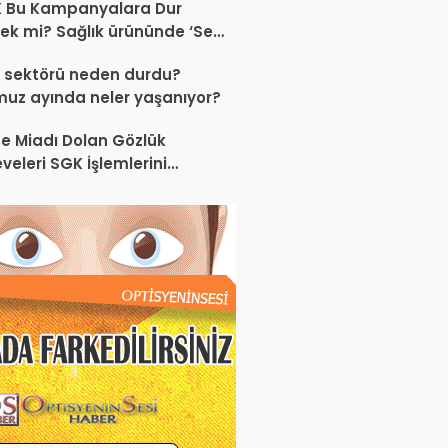
K Bu Kampanyalara Dur
ek mi? Sağlık ürününde ‘Set
anyası’
 sektörü neden durdu?
uz ayında neler yaşanıyor?
e Miadı Dolan Gözlük
veleri SGK İşlemlerini
liyor!