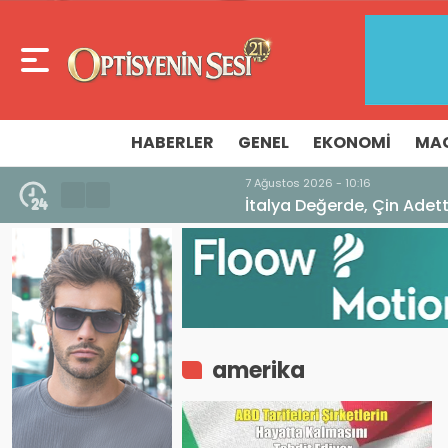
HABERLER
GENEL
EKONOMI
MA
7 Ağustos 2026 - 10:16
İtalya Değerde, Çin Adette Zirvede! Dış 
amerika