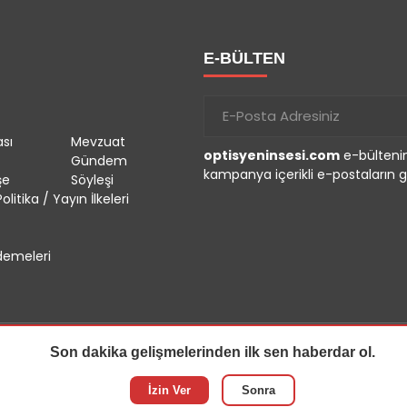
E-BÜLTEN
sı
Mevzuat
optisyeninsesi.com
e-bültenin
Gündem
kampanya içerikli e-postaların g
şe
Söyleşi
olitika / Yayın İlkeleri
emeleri
Son dakika gelişmelerinden ilk sen haberdar ol.
r.
İzin Ver
Sonra