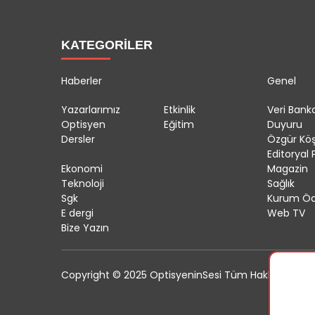
KATEGORİLER
Haberler
Genel
Yazarlarımız
Etkinlik
Veri Banka
Optisyen
Eğitim
Duyuru
Dersler
Özgür Kö
Editoryal P
Ekonomi
Magazin
Teknoloji
Sağlık
Sgk
Kurum Öd
E dergi
Web TV
Bize Yazın
Copyright © 2025 OptisyeninSesi Tüm Hakları Saklıdı