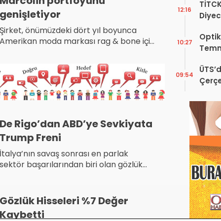
Marcolin portföyünü
TİTC
taşıyor.
12:16
genişletiyor
Diyec
Kamp
Şirket, önümüzdeki dört yıl boyunca
Optik
Amerikan moda markası rag & bone için
10:27
Temm
güneş ve optik gözlük koleksiyonu
üretecek.
ÜTS’d
09:54
Çerçe
Engel
De Rigo’dan ABD’ye Sevkiyata
Trump Freni
İtalya’nın savaş sonrası en parlak
sektör başarılarından biri olan gözlük
endüstrisinin önde gelen isimlerinden De
Rigo, ABD Başkanı Donald Trump’ın
uygulamaya koyduğu yüksek gümrük
Gözlük Hisseleri %7 Değer
vergileri nedeniyle Amerika’ya yapılan
Kaybetti
sevkiyatlarını durdurdu.