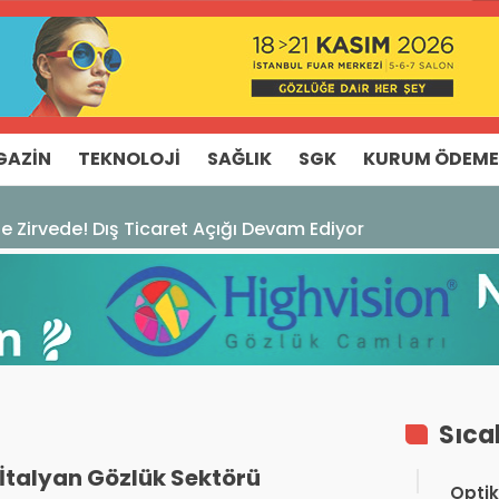
GAZIN
TEKNOLOJI
SAĞLIK
SGK
KURUM ÖDEME
Ticaret Açığı Devam Ediyor
Sıca
İtalyan Gözlük Sektörü
Optik