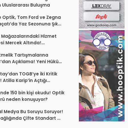
 Uluslararası Buluşma
 Optik, Tom Ford ve Zegna
laçatı’da Yaz Sezonuna Şık
şlangıç ​​Yaptı
 Mağazalarındaki Hizmet
esi Mercek Altında!
ünüz Sektörün Geleceğini
melik Tartışmalarına
endirebilir
’dan Açıklama! Yeni Hüküm
Teknik Düzenleme Var
tay’dan TOGB’ye İki Kritik
 Atilla Karip’in Açtığı
larda Yürütmeyi Durdurma
ünde 150 bin kişi okudu! Optik
ı
rü neden konuşuyor?
l Medya Bu Soruyu Soruyor!
ağlığında Çifte Standart mı