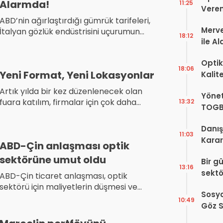
Alarmda!
11:25
Veren
ABD’nin ağırlaştırdığı gümrük tarifeleri,
Merve
İtalyan gözlük endüstrisini uçurumun
18:12
ile A
kenarına sürüklüyor. Sektör temsilcileri,
“ABD’siz ayakta kalamayız” diyerek
Bir Ba
Optik
uyarıyor.
18:06
Yeni Format, Yeni Lokasyonlar
Kalit
Görüş
Artık yılda bir kez düzenlenecek olan
Yönet
Şekill
fuara katılım, firmalar için çok daha
13:32
TOGB
seçici, çok daha hedef odaklı bir yatırım
Yok, 
haline gelecek.
Danış
11:03
Karar!
ABD-Çin anlaşması optik
Dava
sektörüne umut oldu
Bir g
Karar
13:16
sektö
ABD-Çin ticaret anlaşması, optik
sektörü için maliyetlerin düşmesi ve
Sosya
tedarik güvenliğinin artması anlamına
10:49
Göz S
gelirken, belirsizliklerin son bulması
Var?
sektörün geleceği açısından kritik önem