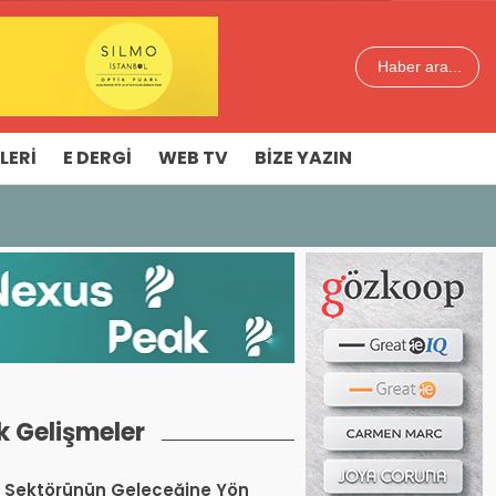
Haber ara...
LERI
E DERGI
WEB TV
BIZE YAZIN
k Gelişmeler
 Sektörünün Geleceğine Yön