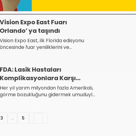
Vision Expo East Fuarı
Orlando’ ya taşındı
Vision Expo East, ilk Florida edisyonu
öncesinde fuar yeniliklerini ve
programını sunuyor.
FDA: Lasik Hastaları
Komplikasyonlara Karşı
Uyarılmalı!
Her yıl yarım milyondan fazla Amerikalı,
görme bozukluğunu gidermek umuduyla
Lasik ameliyatı geçiriyor.
3
…
5