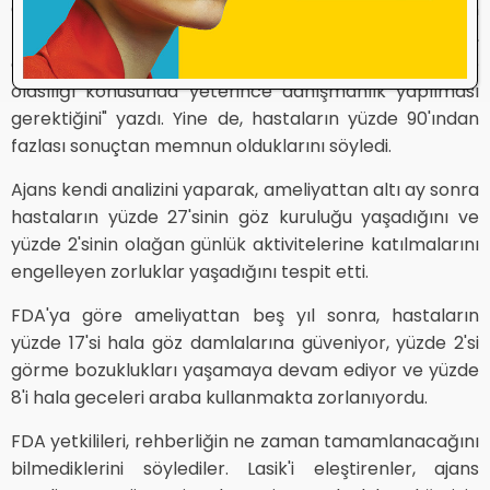
Çalışmanın yazarları, "Lasik ameliyatı geçiren
hastalara, bu seçmeli prosedüre girmeden önce,
ameliyattan sonra yeni görsel semptomlar geliştirme
olasılığı konusunda yeterince danışmanlık yapılması
gerektiğini" yazdı. Yine de, hastaların yüzde 90'ından
fazlası sonuçtan memnun olduklarını söyledi.
Ajans kendi analizini yaparak, ameliyattan altı ay sonra
hastaların yüzde 27'sinin göz kuruluğu yaşadığını ve
yüzde 2'sinin olağan günlük aktivitelerine katılmalarını
engelleyen zorluklar yaşadığını tespit etti.
FDA'ya göre ameliyattan beş yıl sonra, hastaların
yüzde 17'si hala göz damlalarına güveniyor, yüzde 2'si
görme bozuklukları yaşamaya devam ediyor ve yüzde
8'i hala geceleri araba kullanmakta zorlanıyordu.
FDA yetkilileri, rehberliğin ne zaman tamamlanacağını
bilmediklerini söylediler. Lasik'i eleştirenler, ajans