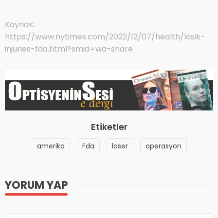
KaynaK:
https://www.nytimes.com/2022/12/07/health/lasik-
injuries-fda.html?smid=wa-share
Etiketler
amerika
Fda
laser
operasyon
YORUM YAP