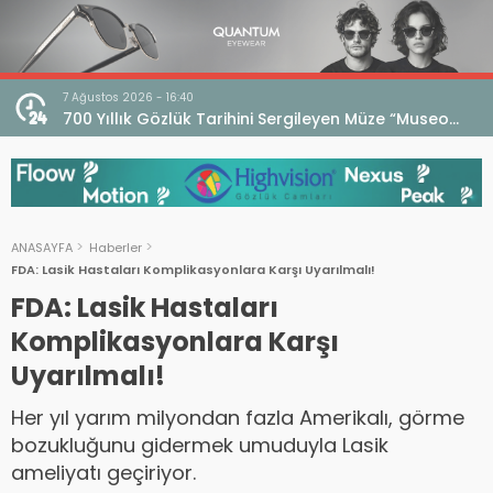
7 Ağustos 2026 - 10:16
seo
İtalya Değerde, Çin Adette Zirvede! Dış Ticaret Açığı
Devam Ediyor
ANASAYFA
Haberler
FDA: Lasik Hastaları Komplikasyonlara Karşı Uyarılmalı!
FDA: Lasik Hastaları
Komplikasyonlara Karşı
Uyarılmalı!
Her yıl yarım milyondan fazla Amerikalı, görme
bozukluğunu gidermek umuduyla Lasik
ameliyatı geçiriyor.