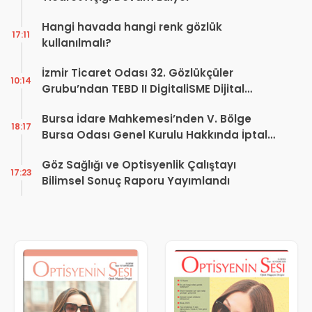
Hangi havada hangi renk gözlük
17:11
kullanılmalı?
İzmir Ticaret Odası 32. Gözlükçüler
10:14
Grubu’ndan TEBD II DigitaliSME Dijital
Dönüşüm Projesi açıklaması
Bursa İdare Mahkemesi’nden V. Bölge
18:17
Bursa Odası Genel Kurulu Hakkında İptal
Kararı
Göz Sağlığı ve Optisyenlik Çalıştayı
17:23
Bilimsel Sonuç Raporu Yayımlandı