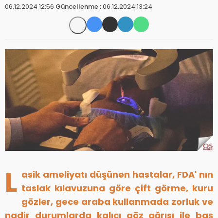
06.12.2024 12:56
Güncellenme :
06.12.2024 13:24
L
asik ameliyatı düşünen hastalar, FDA' nın
taslak kılavuzuna göre çift görme, kuru
gözler, gece araba kullanmada zorluk ve
nadir durumlarda kalıcı göz ağrısı ile baş