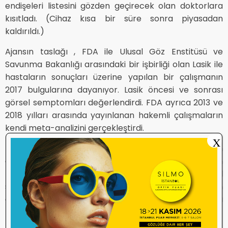
endişeleri listesini gözden geçirecek olan doktorlara
kısıtladı. (Cihaz kısa bir süre sonra piyasadan
kaldırıldı.)
Ajansın taslağı , FDA ile Ulusal Göz Enstitüsü ve
Savunma Bakanlığı arasındaki bir işbirliği olan Lasik ile
hastaların sonuçları üzerine yapılan bir çalışmanın
2017 bulgularına dayanıyor. Lasik öncesi ve sonrası
görsel semptomları değerlendirdi. FDA ayrıca 2013 ve
2018 yılları arasında yayınlanan hakemli çalışmaların
kendi meta-analizini gerçekleştirdi.
X
İlk çalışma, Lasik ameliyatından üç ay sonra, işlemden
önce herhangi bir görsel semptomu olmayan
hastaların yaklaşık yarısının ilk kez yeni bir görsel
sapma geliştirdiğini, en yaygın olarak da ışıkların
etrafında patlayan yıldız şekilleri olan haleler olduğunu
buldu. Üçte birine yakını üç ayda kuru göz bildirdi.