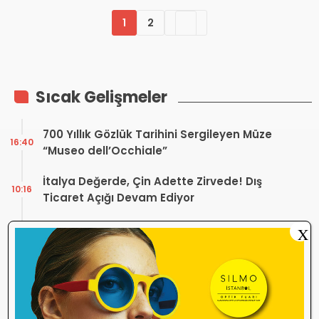
1
2
Sıcak Gelişmeler
700 Yıllık Gözlük Tarihini Sergileyen Müze
16:40
“Museo dell’Occhiale”
İtalya Değerde, Çin Adette Zirvede! Dış
10:16
Ticaret Açığı Devam Ediyor
Optik Sektörünün Geleceğine Yön Veren
X
11:25
Uluslararası Buluşma
Merve Optik, Tom Ford ve Zegna ile
18:12
Alaçatı’da Yaz Sezonuna Şık Bir Başlangıç ​​
Yaptı