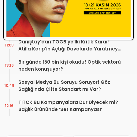
Optik Mağazalarındaki Hizmet Kalitesi
18:06
Mercek Altında! Görüşünüz Sektörün
Geleceğini Şekillendirebilir
Yönetmelik Tartışmalarına TOGB’dan
13:32
Açıklama! Yeni Hüküm Yok, Teknik
Düzenleme Var
Danıştay’dan TOGB’ye İki Kritik Karar!
11:03
Atilla Karip’in Açtığı Davalarda Yürütmeyi
Durdurma Kararı
Bir günde 150 bin kişi okudu! Optik sektörü
13:16
neden konuşuyor?
Sosyal Medya Bu Soruyu Soruyor! Göz
10:49
Sağlığında Çifte Standart mı Var?
TİTCK Bu Kampanyalara Dur Diyecek mi?
12:16
Sağlık ürününde ‘Set Kampanyası’