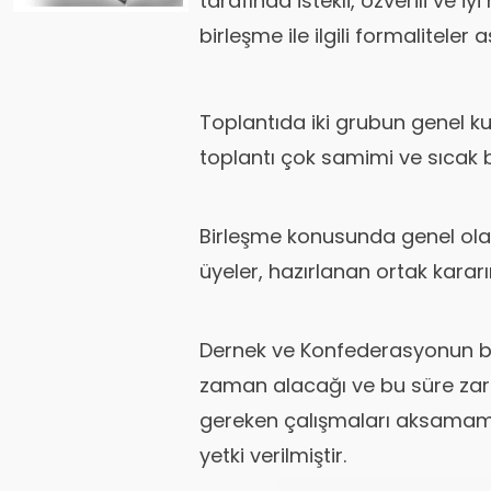
tarafında istekli, özverili ve iy
birleşme ile ilgili formaliteler aş
Toplantıda iki grubun genel ku
toplantı çok samimi ve sıcak 
Birleşme konusunda genel ol
üyeler, hazırlanan ortak kararı
Dernek ve Konfederasyonun bir
zaman alacağı ve bu süre zarf
gereken çalışmaları aksamama
yetki verilmiştir.