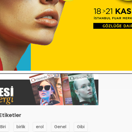
urlu
aşkan
DOĞAN
Ramazan ÖZMUTLU
kreter
Sayman
Z
İbrahim ÖZKAN
Kurulu Üyesi
Yönetim Kurulu Üyesi
Etiketler
Biri
birlik
erol
Genel
Gibi