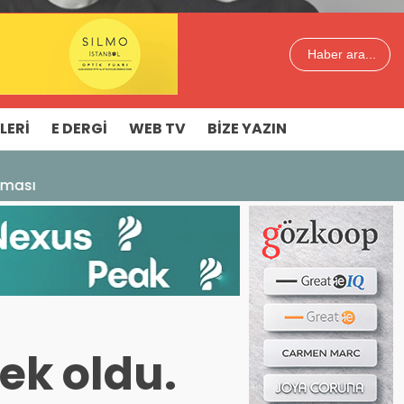
Haber ara...
LERI
E DERGI
WEB TV
BIZE YAZIN
aması
ek oldu.