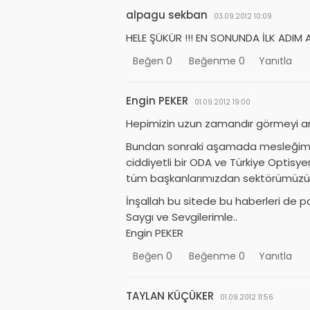
alpagu sekban
03.09.2012 10:09
HELE ŞÜKÜR !!! EN SONUNDA İLK ADIM AT
Beğen
0
Beğenme
0
Yanıtla
Engin PEKER
01.09.2012 19:00
Hepimizin uzun zamandır görmeyi arz
Bundan sonraki aşamada mesleğimi
ciddiyetli bir ODA ve Türkiye Optisye
tüm başkanlarımızdan sektörümüzün 
İnşallah bu sitede bu haberleri de pay
Saygı ve Sevgilerimle..
Engin PEKER
Beğen
0
Beğenme
0
Yanıtla
TAYLAN KÜÇÜKER
01.09.2012 11:56