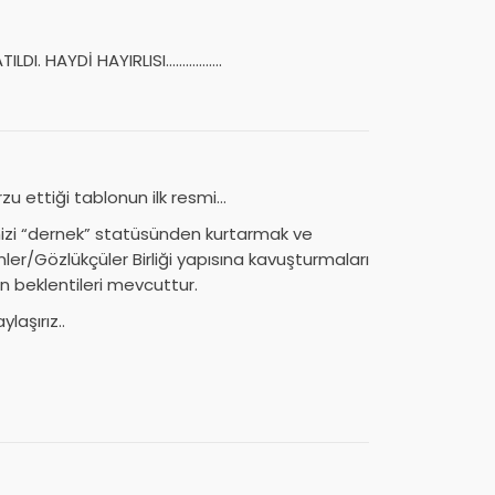
ILDI. HAYDİ HAYIRLISI……………..
u ettiği tablonun ilk resmi…
zi “dernek” statüsünden kurtarmak ve
nler/Gözlükçüler Birliği yapısına kavuşturmaları
beklentileri mevcuttur.
laşırız..