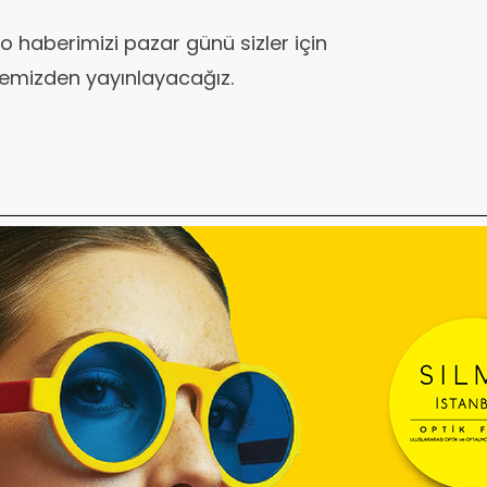
ideo haberimizi pazar günü sizler için
emizden yayınlayacağız.
KÜÇÜKÖREN
Serkan YAKAN
ardımcısı
Başkan Yardımcısı
ÇİMEN
Gülşah Hanım
Sekreter