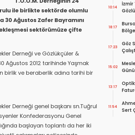
T.O.O.M. Derneğinin 24
İzmir
10:14
ulu ile birlikte sektörde olumlu
Gözlü
Digit
ha 30 Ağustos Zafer Bayramını
Bursa
Proje
18:17
çekleşmesi sektörümüze çifte
Bölge
Hakkı
Göz S
17:23
Çalış
ekler Derneği ve Gözlükçüler &
Yayı
30 Ağustos 2012 tarihinde Yaşmak
Mesle
15:02
Günü!
n birlik ve beraberlik adına tarihi bir
Vefat
Optik
13:17
Fatur
Zorun
Ahmet
Başlı
ekler Derneği genel başkanı sn.Tuğrul
11:54
Sert 
isyenler Konfederasyonu Genel
Dışın
Tek B
ığında başlayan toplantı da her iki