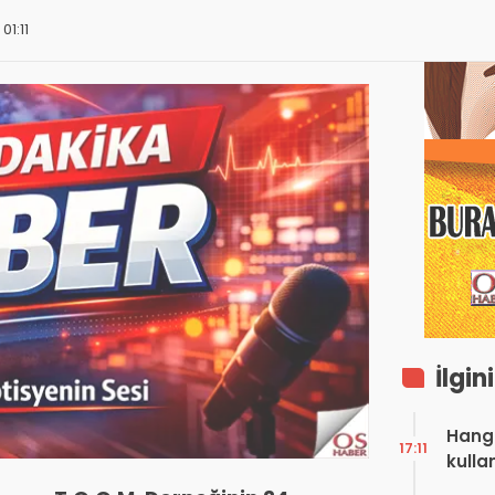
01:11
İlgin
Hangi
17:11
kulla