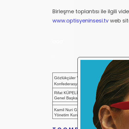
Birleşme toplantısı ile ilgili v
www.optisyeninsesi.tv
web sit
aaa
.
Gözlükçüler Ve Optisyenler
Konfederasyonu Temsilcileri
Rifat KÜPELİ
Burçin 
Genel Başkan
Başkan Y
Kamil Nuri GİZER
Fatih İŞ
Yönetim Kurulu Üyesi
Sayman