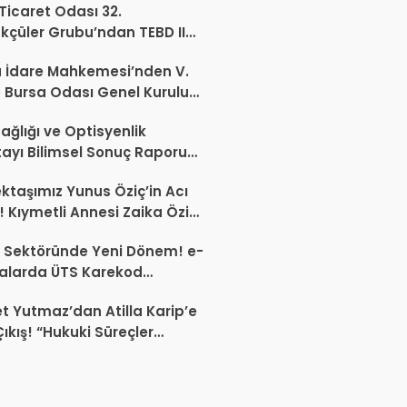
 Ticaret Odası 32.
kçüler Grubu’ndan TEBD II
aliSME Dijital Dönüşüm
 İdare Mahkemesi’nden V.
si açıklaması
 Bursa Odası Genel Kurulu
nda İptal Kararı
ağlığı ve Optisyenlik
tayı Bilimsel Sonuç Raporu
mlandı
ktaşımız Yunus Öziç’in Acı
 Kıymetli Annesi Zaika Öziç
 Etti
 Sektöründe Yeni Dönem! e-
alarda ÜTS Karekod
luluğu 1 Ekim 2026’da
 Yutmaz’dan Atilla Karip’e
yor
Çıkış! “Hukuki Süreçler
da Sektöre Kazandırdığınız
ir Proje Var mı?”