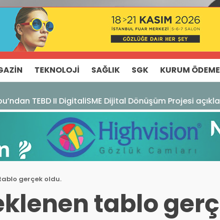
GAZIN
TEKNOLOJI
SAĞLIK
SGK
KURUM ÖDEME
u’ndan TEBD II DigitaliSME Dijital Dönüşüm Projesi açıkl
 tablo gerçek oldu.
beklenen tablo gerç