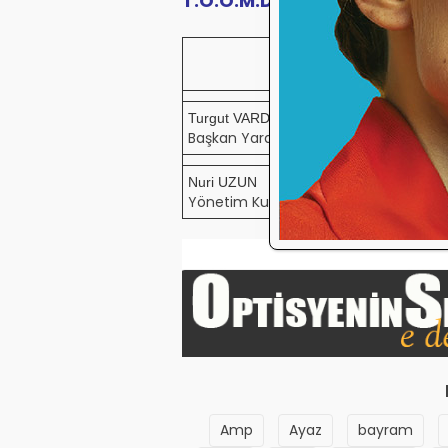
T.O.O.M.D Temsilcileri
Tuğrul Uğ
Genel B
Turgut VARDİ
Erol AY
Başkan Yardımcısı
Genel Se
Nuri UZUN
İlker AYA
Yönetim Kurulu Üyesi
Yönetim 
Amp
Ayaz
bayram