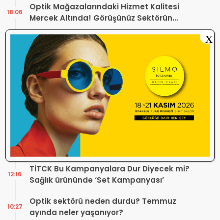
Optik Mağazalarındaki Hizmet Kalitesi
18:06
Mercek Altında! Görüşünüz Sektörün
Geleceğini Şekillendirebilir
X
Yönetmelik Tartışmalarına TOGB’dan
13:32
Açıklama! Yeni Hüküm Yok, Teknik
Düzenleme Var
Danıştay’dan TOGB’ye İki Kritik Karar!
11:03
Atilla Karip’in Açtığı Davalarda Yürütmeyi
Durdurma Kararı
Bir günde 150 bin kişi okudu! Optik sektörü
13:16
neden konuşuyor?
Sosyal Medya Bu Soruyu Soruyor! Göz
10:49
Sağlığında Çifte Standart mı Var?
TİTCK Bu Kampanyalara Dur Diyecek mi?
12:16
Sağlık ürününde ‘Set Kampanyası’
Optik sektörü neden durdu? Temmuz
10:27
ayında neler yaşanıyor?