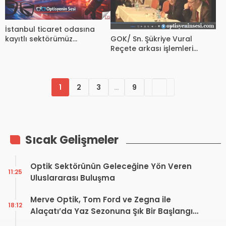
İstanbul ticaret odasına
GOK/ Sn. Şükriye Vural
kayıtlı sektörümüz
Reçete arkası işlemleri
mensuplarına çok önemli
anlatıyor
duyurudur.
1
2
3
…
9
Sıcak Gelişmeler
Optik Sektörünün Geleceğine Yön Veren
11:25
Uluslararası Buluşma
Merve Optik, Tom Ford ve Zegna ile
18:12
Alaçatı’da Yaz Sezonuna Şık Bir Başlangıç ​​
Yaptı