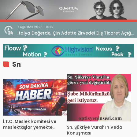
7 Ağustos 2026 - 10:16
seo
İtalya Değerde, Çin Adette Zirvede! Dış Ticaret Açığı
Devam Ediyor
Sn
İ.T.O. Meslek komitesi ve
Sn. Şükriye Vural’ ın Veda
meslektaşlar yemekte
Konuşması
buluştu.