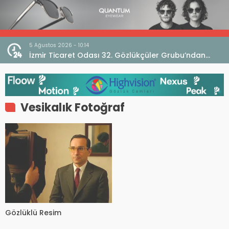
5 Ağustos 2026 - 10:14
İzmir Ticaret Odası 32. Gözlükçüler Grubu’ndan
TEBD II DigitaliSME Dijital Dönüşüm Projesi açıklaması
Vesikalık Fotoğraf
Gözlüklü Resim