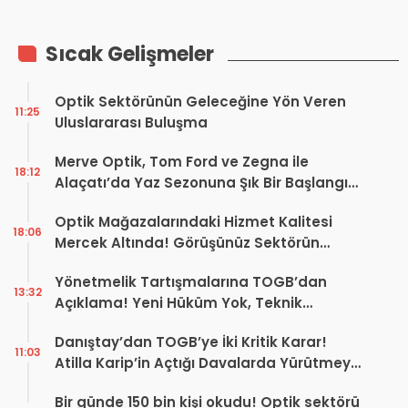
Sıcak Gelişmeler
Optik Sektörünün Geleceğine Yön Veren
11:25
Uluslararası Buluşma
Merve Optik, Tom Ford ve Zegna ile
18:12
Alaçatı’da Yaz Sezonuna Şık Bir Başlangıç ​​
Yaptı
Optik Mağazalarındaki Hizmet Kalitesi
18:06
Mercek Altında! Görüşünüz Sektörün
Geleceğini Şekillendirebilir
Yönetmelik Tartışmalarına TOGB’dan
13:32
Açıklama! Yeni Hüküm Yok, Teknik
Düzenleme Var
Danıştay’dan TOGB’ye İki Kritik Karar!
11:03
Atilla Karip’in Açtığı Davalarda Yürütmeyi
Durdurma Kararı
Bir günde 150 bin kişi okudu! Optik sektörü