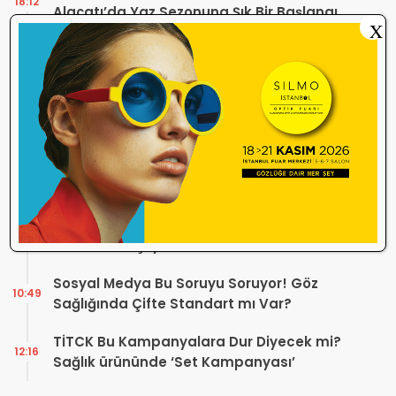
18:12
Alaçatı’da Yaz Sezonuna Şık Bir Başlangıç ​​
X
Yaptı
Optik Mağazalarındaki Hizmet Kalitesi
18:06
Mercek Altında! Görüşünüz Sektörün
Geleceğini Şekillendirebilir
Yönetmelik Tartışmalarına TOGB’dan
13:32
Açıklama! Yeni Hüküm Yok, Teknik
Düzenleme Var
Danıştay’dan TOGB’ye İki Kritik Karar!
11:03
Atilla Karip’in Açtığı Davalarda Yürütmeyi
Durdurma Kararı
Bir günde 150 bin kişi okudu! Optik sektörü
13:16
neden konuşuyor?
Sosyal Medya Bu Soruyu Soruyor! Göz
10:49
Sağlığında Çifte Standart mı Var?
TİTCK Bu Kampanyalara Dur Diyecek mi?
12:16
Sağlık ürününde ‘Set Kampanyası’