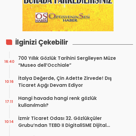
İlginizi Çekebilir
700 Yıllık Gözlük Tarihini Sergileyen Müze
16:40
“Museo dell’Occhiale”
İtalya Değerde, Çin Adette Zirvede! Dış
10:16
Ticaret Açığı Devam Ediyor
Hangi havada hangi renk gözlük
17:11
kullanılmalı?
İzmir Ticaret Odası 32. Gözlükçüler
10:14
Grubu’ndan TEBD II DigitaliSME Dijital
Dönüşüm Projesi açıklaması