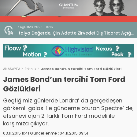
7 Ağustos 2026 - 10:16
seo
İtalya Değerde, Çin Adette Zirvede! Dış Ticaret Açığı
Devam Ediyor
ANASAYFA
Etkinlik
James Bond’un tercihi Tom Ford Gözlükleri
James Bond’un tercihi Tom Ford
Gözlükleri
Geçtiğimiz günlerde Londra’ da gerçekleşen
görkemli galası ile gündeme oturan Spectre’ de,
efsanevi ajan 2 farklı Tom Ford modeli ile
karşımıza çıkıyor.
03.11.2015 11:41
Güncellenme :
04.11.2015 09:51