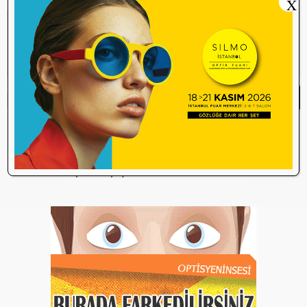
X
Yorum Yap
Yorum yazma
kurallarını
okudum ve
kabul ediyorum.
Henüz bu içeriğe yorum yapılmamış.
İlk yorum yapan olmak ister misiniz?