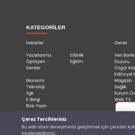
KATEGORİLER
Haberler
Genel
Yazarlarımız
Etkinlik
Veri Banka
Optisyen
Eğitim
Duyuru
Dersler
Özgür Kö
Editoryal P
Ekonomi
Magazin
Teknoloji
Sağlık
Sgk
Kurum Öd
E dergi
Web TV
Bize Yazın
Çerez Tercihleriniz
Copyright © 2025 OptisyeninSesi Tüm Hakları Saklıdı
Bu web sitesi deneyiminizi geliştirmek için çerezler ku
inceleyebilirsiniz.