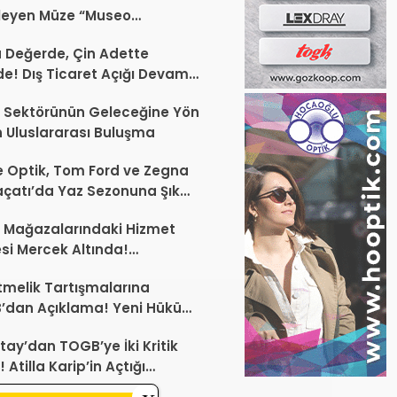
leyen Müze “Museo
Occhiale”
a Değerde, Çin Adette
de! Dış Ticaret Açığı Devam
r
 Sektörünün Geleceğine Yön
 Uluslararası Buluşma
 Optik, Tom Ford ve Zegna
laçatı’da Yaz Sezonuna Şık
şlangıç ​​Yaptı
 Mağazalarındaki Hizmet
esi Mercek Altında!
ünüz Sektörün Geleceğini
melik Tartışmalarına
endirebilir
’dan Açıklama! Yeni Hüküm
Teknik Düzenleme Var
tay’dan TOGB’ye İki Kritik
 Atilla Karip’in Açtığı
larda Yürütmeyi Durdurma