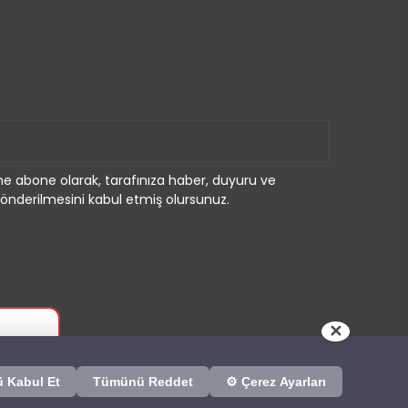
e abone olarak, tarafınıza haber, duyuru ve
önderilmesini kabul etmiş olursunuz.
✕
 Kabul Et
Tümünü Reddet
⚙ Çerez Ayarları