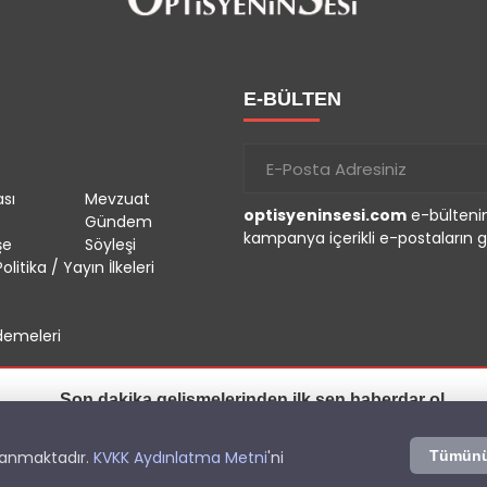
E-BÜLTEN
sı
Mevzuat
optisyeninsesi.com
e-bültenin
Gündem
kampanya içerikli e-postaların g
şe
Söyleşi
olitika / Yayın İlkeleri
emeleri
Son dakika gelişmelerinden ilk sen haberdar ol.
İzin Ver
Sonra
r.
llanmaktadır.
KVKK Aydınlatma Metni
'ni
Tümünü