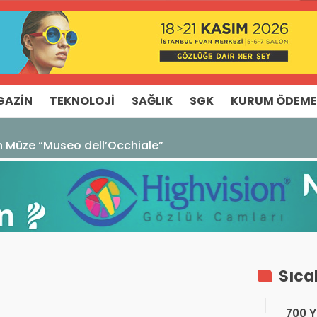
GAZIN
TEKNOLOJI
SAĞLIK
SGK
KURUM ÖDEME
ze “Museo dell’Occhiale”
Sıca
700 Yı