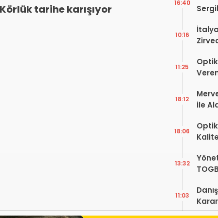
16:40
Körlük tarihe karışıyor
Sergi
dell’
İtaly
10:16
Zirve
Ediyo
Optik
11:25
Veren
Merve
18:12
ile A
Bir Ba
Optik
18:06
Kalit
Görüş
Yönet
Şekill
13:32
TOGB
Yok, 
Danış
11:03
Karar!
Dava