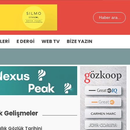
Haber ara...
LERI
E DERGI
WEB TV
BIZE YAZIN
k Gelişmeler
llık Gözlük Tarihini