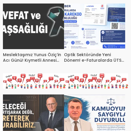
TEBD II DigitaliSME Dijital
Raporu Yayımlandı
Dönüşüm Projesi açıklaması
Meslektaşımız Yunus Öziç’in
Optik Sektöründe Yeni
Acı Günü! Kıymetli Annesi
Dönem! e-Faturalarda ÜTS
Zaika Öziç Vefat Etti
Karekod Zorunluluğu 1 Ekim
2026’da Başlıyor