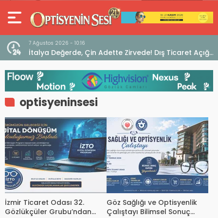
7 Ağustos 2026 - 10:16
seo
İtalya Değerde, Çin Adette Zirvede! Dış Ticaret Açığı
Devam Ediyor
optisyeninsesi
İzmir Ticaret Odası 32.
Göz Sağlığı ve Optisyenlik
Gözlükçüler Grubu’ndan
Çalıştayı Bilimsel Sonuç