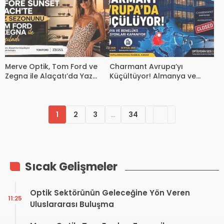
Merve Optik, Tom Ford ve
Charmant Avrupa’yı
Zegna ile Alaçatı’da Yaz
Küçültüyor! Almanya ve
Sezonuna Şık Bir Başlangıç ​​
Benelüks Ofisleri Kapanıyor
Yaptı
1
2
3
…
34
Sıcak Gelişmeler
Optik Sektörünün Geleceğine Yön Veren
11:25
Uluslararası Buluşma