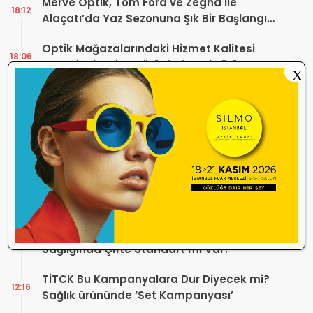
Merve Optik, Tom Ford ve Zegna ile
18:12
Alaçatı’da Yaz Sezonuna Şık Bir Başlangıç ​​
Yaptı
Optik Mağazalarındaki Hizmet Kalitesi
18:06
Mercek Altında! Görüşünüz Sektörün
X
Geleceğini Şekillendirebilir
Yönetmelik Tartışmalarına TOGB’dan
13:32
Açıklama! Yeni Hüküm Yok, Teknik
Düzenleme Var
Danıştay’dan TOGB’ye İki Kritik Karar!
11:03
Atilla Karip’in Açtığı Davalarda Yürütmeyi
Durdurma Kararı
Bir günde 150 bin kişi okudu! Optik sektörü
13:16
neden konuşuyor?
Sosyal Medya Bu Soruyu Soruyor! Göz
10:49
Sağlığında Çifte Standart mı Var?
TİTCK Bu Kampanyalara Dur Diyecek mi?
12:16
Sağlık ürününde ‘Set Kampanyası’