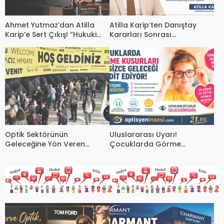
Ahmet Yutmaz’dan Atilla
Atilla Karip’ten Danıştay
Karip’e Sert Çıkış! “Hukuki
Kararları Sonrası
Süreçler Dışında Sektöre
Kamuoyuna Duyuru
Kazandırdığınız Tek Bir Proje
Var mı?”
Optik Sektörünün
Uluslararası Uyarı!
Geleceğine Yön Veren
Çocuklarda Görme
Uluslararası Buluşma
Kusurları Sessizce Geleceği
Tehdit Ediyor